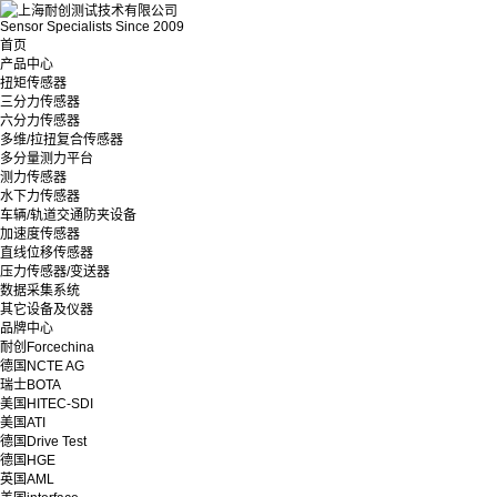
Sensor Specialists Since 2009
首页
产品中心
扭矩传感器
三分力传感器
六分力传感器
多维/拉扭复合传感器
多分量测力平台
测力传感器
水下力传感器
车辆/轨道交通防夹设备
加速度传感器
直线位移传感器
压力传感器/变送器
数据采集系统
其它设备及仪器
品牌中心
耐创Forcechina
德国NCTE AG
瑞士BOTA
美国HITEC-SDI
美国ATI
德国Drive Test
德国HGE
英国AML