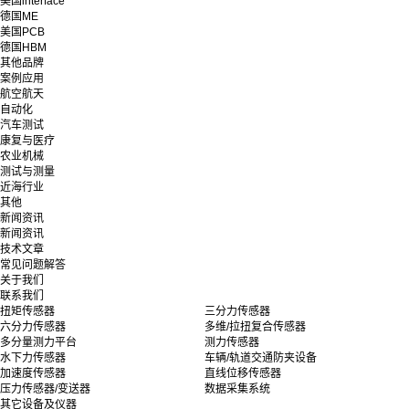
美国interface
德国ME
美国PCB
德国HBM
其他品牌
案例应用
航空航天
自动化
汽车测试
康复与医疗
农业机械
测试与测量
近海行业
其他
新闻资讯
新闻资讯
技术文章
常见问题解答
关于我们
联系我们
扭矩传感器
三分力传感器
六分力传感器
多维/拉扭复合传感器
多分量测力平台
测力传感器
水下力传感器
车辆/轨道交通防夹设备
加速度传感器
直线位移传感器
压力传感器/变送器
数据采集系统
其它设备及仪器