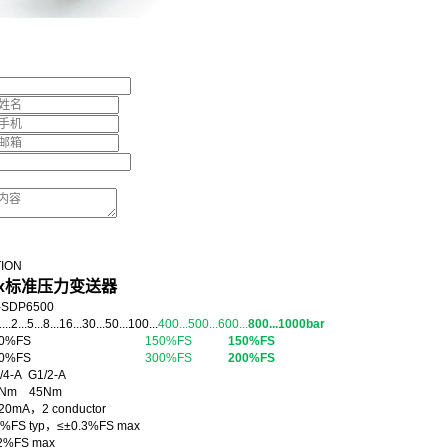
TION
dx标准压力变送器
DP6500
.5...8...16...30...50...100...
400...500...600...
800...1000bar
力：200%FS
150%FS
150%FS
力：500%FS
300%FS
200%FS
-A G1/2-A
Nm 45Nm
mA，2 conductor
FS typ，≤±0.3%FS max
%FS max