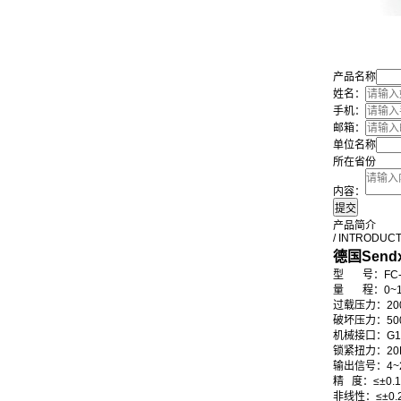
产品名称
姓名：
手机：
邮箱：
单位名称
所在省份
内容：
产品简介
/ INTRODUC
德国Sen
型 号：FC-S
量 程：0~1...2..
过载压
破坏压
机械接口：G1/4
锁紧扭力：20
输出信号：4~20
精 度：≤±0.1%
非线性：≤±0.2