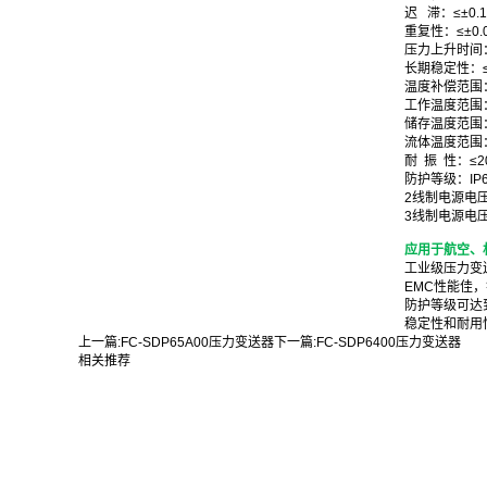
迟 滞：≤±0.1
重复性：≤±0.
压力上升时间：
长期稳定性：≤±0.
温度补偿范围：-
工作温度范围：-
储存温度范围：-
流体温度范围：-
耐 振 性：≤2
防护等级：IP65
2线制电源电压：
3线制电源电压：
应用于航空、
工业级压力变送
EMC性能佳，
防护等级可达到
稳定性和耐用
上一篇:
FC-SDP65A00压力变送器
下一篇:
FC-SDP6400压力变送器
相关推荐