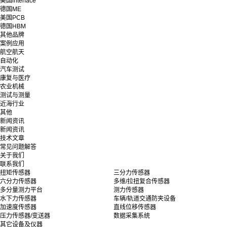
美国interface
德国ME
美国PCB
德国HBM
其他品牌
案例应用
航空航天
自动化
汽车测试
康复与医疗
农业机械
测试与测量
近海行业
其他
新闻资讯
新闻资讯
技术文章
常见问题解答
关于我们
联系我们
扭矩传感器
三分力传感器
六分力传感器
多维/拉扭复合传感器
多分量测力平台
测力传感器
水下力传感器
车辆/轨道交通防夹设备
加速度传感器
直线位移传感器
压力传感器/变送器
数据采集系统
其它设备及仪器