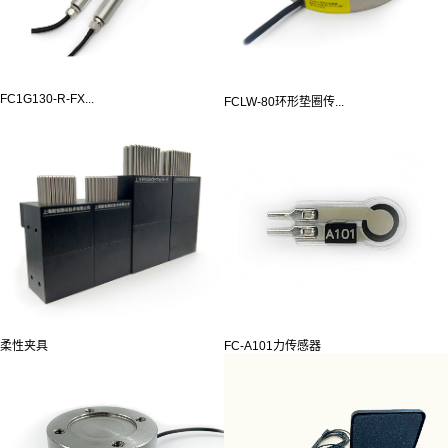
FC1G130-R-FX...
FCLW-80环形垫圈传...
柔性夹具
FC-A101力传感器