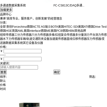
多通道数据采集系统
FC-CS813C/DAQ多通...
品牌中心
秉承“高效专业，服务客户，创新发展”的经营理念
分类：
全部
耐创Forcechina
德国NCTE AG
瑞士BOTA
美国HITEC-SDI
美国ATI
德国Drive Test
德国HGE
英国AML
美国interface
德国ME
美国PCB
德国HBM
其他品牌
扭矩传感器
三分力传感器
六分力传感器
多维/拉扭复合传感器
多分量测力平台
测力传感
器
水下力传感器
车辆/轨道交通防夹设备
加速度传感器
直线位移传感器
压力传感器/变
送器
数据采集系统
其它设备及仪器
价格：
￥
——
￥
关键词：
排序：
筛选：
默认
价格
时间