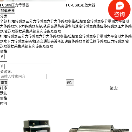
FCS09压力传感器
FC-CS81/D放大器
分类：
全部
扭矩传感器
三分力传感器
六分力传感器
多维/拉扭复合传感器
多分量测力平台
测
力传感器
水下力传感器
车辆/轨道交通防夹设备
加速度传感器
直线位移传感器
压力传感
器/变送器
数据采集系统
其它设备及仪器
扭矩传感器
三分力传感器
六分力传感器
多维/拉扭复合传感器
多分量测力平台
测力传感
器
水下力传感器
车辆/轨道交通防夹设备
加速度传感器
直线位移传感器
压力传感器/变
送器
数据采集系统
其它设备及仪器
价格：
￥
——
￥
关键词：
排序：
筛选：
默认
价格
时间