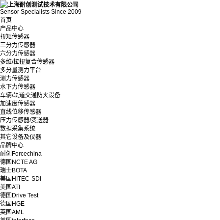
Sensor Specialists Since 2009
首页
产品中心
扭矩传感器
三分力传感器
六分力传感器
多维/拉扭复合传感器
多分量测力平台
测力传感器
水下力传感器
车辆/轨道交通防夹设备
加速度传感器
直线位移传感器
压力传感器/变送器
数据采集系统
其它设备及仪器
品牌中心
耐创Forcechina
德国NCTE AG
瑞士BOTA
美国HITEC-SDI
美国ATI
德国Drive Test
德国HGE
英国AML