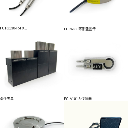
FC1G130-R-FX...
FCLW-80环形垫圈传...
柔性夹具
FC-A101力传感器