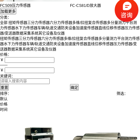
FCS09压力传感器
FC-CS81/D放大器
分类：
全部
扭矩传感器
三分力传感器
六分力传感器
多维/拉扭复合传感器
多分量测力平台
测
力传感器
水下力传感器
车辆/轨道交通防夹设备
加速度传感器
直线位移传感器
压力传感
器/变送器
数据采集系统
其它设备及仪器
扭矩传感器
三分力传感器
六分力传感器
多维/拉扭复合传感器
多分量测力平台
测力传感
器
水下力传感器
车辆/轨道交通防夹设备
加速度传感器
直线位移传感器
压力传感器/变
送器
数据采集系统
其它设备及仪器
价格：
￥
——
￥
关键词：
排序：
筛选：
默认
价格
时间