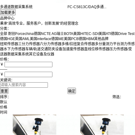
多通道数据采集系统
FC-CS813C/DAQ多通...
品牌中心
秉承“高效专业，服务客户，创新发展”的经营理念
分类：
全部
耐创Forcechina
德国NCTE AG
瑞士BOTA
美国HITEC-SDI
美国ATI
德国Drive Test
德国HGE
英国AML
美国interface
德国ME
美国PCB
德国HBM
其他品牌
扭矩传感器
三分力传感器
六分力传感器
多维/拉扭复合传感器
多分量测力平台
测力传感
器
水下力传感器
车辆/轨道交通防夹设备
加速度传感器
直线位移传感器
压力传感器/变
送器
数据采集系统
其它设备及仪器
价格：
￥
——
￥
关键词：
排序：
筛选：
默认
价格
时间