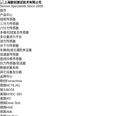
Sensor Specialists Since 2009
首页
产品中心
扭矩传感器
三分力传感器
六分力传感器
多维/拉扭复合传感器
多分量测力平台
测力传感器
水下力传感器
车辆/轨道交通防夹设备
加速度传感器
直线位移传感器
压力传感器/变送器
数据采集系统
其它设备及仪器
品牌中心
耐创Forcechina
德国NCTE AG
瑞士BOTA
美国HITEC-SDI
美国ATI
德国Drive Test
德国HGE
英国AML