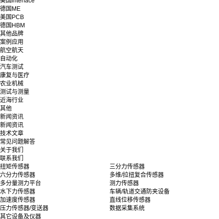
美国interface
德国ME
美国PCB
德国HBM
其他品牌
案例应用
航空航天
自动化
汽车测试
康复与医疗
农业机械
测试与测量
近海行业
其他
新闻资讯
新闻资讯
技术文章
常见问题解答
关于我们
联系我们
扭矩传感器
三分力传感器
六分力传感器
多维/拉扭复合传感器
多分量测力平台
测力传感器
水下力传感器
车辆/轨道交通防夹设备
加速度传感器
直线位移传感器
压力传感器/变送器
数据采集系统
其它设备及仪器