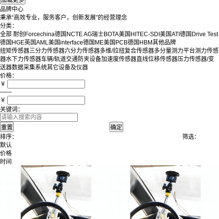
品牌中心
秉承“高效专业，服务客户，创新发展”的经营理念
分类：
全部
耐创Forcechina
德国NCTE AG
瑞士BOTA
美国HITEC-SDI
美国ATI
德国Drive Test
德国HGE
英国AML
美国interface
德国ME
美国PCB
德国HBM
其他品牌
扭矩传感器
三分力传感器
六分力传感器
多维/拉扭复合传感器
多分量测力平台
测力传感
器
水下力传感器
车辆/轨道交通防夹设备
加速度传感器
直线位移传感器
压力传感器/变
送器
数据采集系统
其它设备及仪器
价格：
￥
——
￥
关键词：
排序：
筛选：
默认
价格
时间