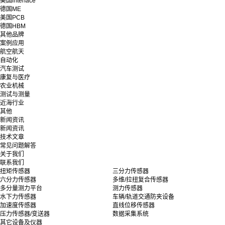
美国interface
德国ME
美国PCB
德国HBM
其他品牌
案例应用
航空航天
自动化
汽车测试
康复与医疗
农业机械
测试与测量
近海行业
其他
新闻资讯
新闻资讯
技术文章
常见问题解答
关于我们
联系我们
扭矩传感器
三分力传感器
六分力传感器
多维/拉扭复合传感器
多分量测力平台
测力传感器
水下力传感器
车辆/轨道交通防夹设备
加速度传感器
直线位移传感器
压力传感器/变送器
数据采集系统
其它设备及仪器