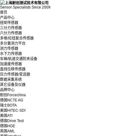
Sensor Specialists Since 2009
首页
产品中心
扭矩传感器
三分力传感器
六分力传感器
多维/拉扭复合传感器
多分量测力平台
测力传感器
水下力传感器
车辆/轨道交通防夹设备
加速度传感器
直线位移传感器
压力传感器/变送器
数据采集系统
其它设备及仪器
品牌中心
耐创Forcechina
德国NCTE AG
瑞士BOTA
美国HITEC-SDI
美国ATI
德国Drive Test
德国HGE
英国AML