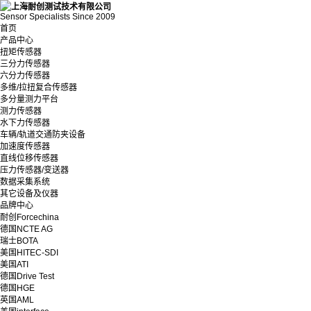
Sensor Specialists Since 2009
首页
产品中心
扭矩传感器
三分力传感器
六分力传感器
多维/拉扭复合传感器
多分量测力平台
测力传感器
水下力传感器
车辆/轨道交通防夹设备
加速度传感器
直线位移传感器
压力传感器/变送器
数据采集系统
其它设备及仪器
品牌中心
耐创Forcechina
德国NCTE AG
瑞士BOTA
美国HITEC-SDI
美国ATI
德国Drive Test
德国HGE
英国AML