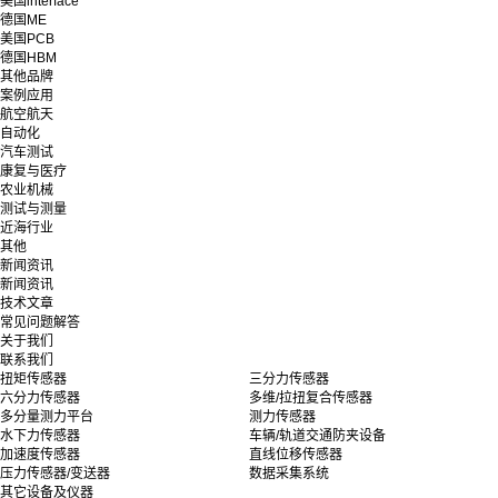
美国interface
德国ME
美国PCB
德国HBM
其他品牌
案例应用
航空航天
自动化
汽车测试
康复与医疗
农业机械
测试与测量
近海行业
其他
新闻资讯
新闻资讯
技术文章
常见问题解答
关于我们
联系我们
扭矩传感器
三分力传感器
六分力传感器
多维/拉扭复合传感器
多分量测力平台
测力传感器
水下力传感器
车辆/轨道交通防夹设备
加速度传感器
直线位移传感器
压力传感器/变送器
数据采集系统
其它设备及仪器