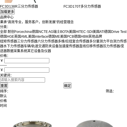
FC3D138R三分力传感器
FC3D170T多分力传感器
品牌中心
秉承“高效专业，服务客户，创新发展”的经营理念
分类：
全部
耐创Forcechina
德国NCTE AG
瑞士BOTA
美国HITEC-SDI
美国ATI
德国Drive Test
德国HGE
英国AML
美国interface
德国ME
美国PCB
德国HBM
其他品牌
扭矩传感器
三分力传感器
六分力传感器
多维/拉扭复合传感器
多分量测力平台
测力传感
器
水下力传感器
车辆/轨道交通防夹设备
加速度传感器
直线位移传感器
压力传感器/变
送器
数据采集系统
其它设备及仪器
价格：
￥
——
￥
关键词：
排序：
筛选：
默认
价格
时间