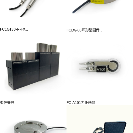
FC1G130-R-FX...
FCLW-80环形垫圈传...
柔性夹具
FC-A101力传感器