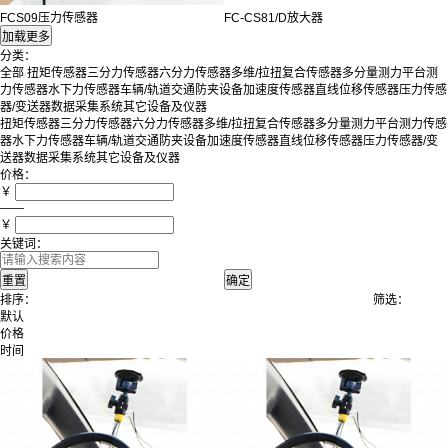
FCS09压力传感器
FC-CS81/D放大器
分类：
全部
扭矩传感器
三分力传感器
六分力传感器
多维/拉扭复合传感器
多分量测力平台
测
力传感器
水下力传感器
车辆/轨道交通防夹设备
加速度传感器
直线位移传感器
压力传感
器/变送器
数据采集系统
其它设备及仪器
扭矩传感器
三分力传感器
六分力传感器
多维/拉扭复合传感器
多分量测力平台
测力传感
器
水下力传感器
车辆/轨道交通防夹设备
加速度传感器
直线位移传感器
压力传感器/变
送器
数据采集系统
其它设备及仪器
价格：
￥
——
￥
关键词：
排序：
筛选：
默认
价格
时间