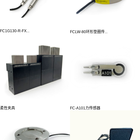
FC1G130-R-FX...
FCLW-80环形垫圈传...
柔性夹具
FC-A101力传感器