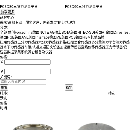
FC3D80三轴力测量平台
FC3D60三分力测量平台
品牌中心
秉承“高效专业，服务客户，创新发展”的经营理念
分类：
全部
耐创Forcechina
德国NCTE AG
瑞士BOTA
美国HITEC-SDI
美国ATI
德国Drive Test
德国HGE
英国AML
美国interface
德国ME
美国PCB
德国HBM
其他品牌
扭矩传感器
三分力传感器
六分力传感器
多维/拉扭复合传感器
多分量测力平台
测力传感
器
水下力传感器
车辆/轨道交通防夹设备
加速度传感器
直线位移传感器
压力传感器/变
送器
数据采集系统
其它设备及仪器
价格：
￥
——
￥
关键词：
排序：
筛选：
默认
价格
时间