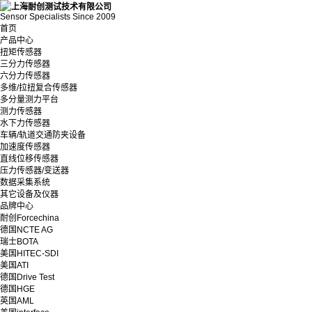
Sensor Specialists Since 2009
首页
产品中心
扭矩传感器
三分力传感器
六分力传感器
多维/拉扭复合传感器
多分量测力平台
测力传感器
水下力传感器
车辆/轨道交通防夹设备
加速度传感器
直线位移传感器
压力传感器/变送器
数据采集系统
其它设备及仪器
品牌中心
耐创Forcechina
德国NCTE AG
瑞士BOTA
美国HITEC-SDI
美国ATI
德国Drive Test
德国HGE
英国AML