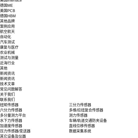
美国interface
德国ME
美国PCB
德国HBM
其他品牌
案例应用
航空航天
自动化
汽车测试
康复与医疗
农业机械
测试与测量
近海行业
其他
新闻资讯
新闻资讯
技术文章
常见问题解答
关于我们
联系我们
扭矩传感器
三分力传感器
六分力传感器
多维/拉扭复合传感器
多分量测力平台
测力传感器
水下力传感器
车辆/轨道交通防夹设备
加速度传感器
直线位移传感器
压力传感器/变送器
数据采集系统
其它设备及仪器