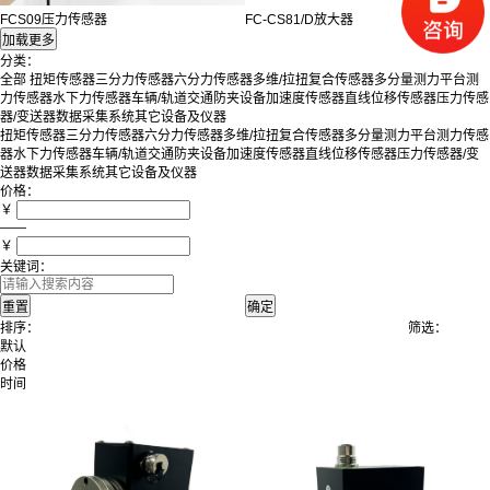
FCS09压力传感器
FC-CS81/D放大器
分类：
全部
扭矩传感器
三分力传感器
六分力传感器
多维/拉扭复合传感器
多分量测力平台
测
力传感器
水下力传感器
车辆/轨道交通防夹设备
加速度传感器
直线位移传感器
压力传感
器/变送器
数据采集系统
其它设备及仪器
扭矩传感器
三分力传感器
六分力传感器
多维/拉扭复合传感器
多分量测力平台
测力传感
器
水下力传感器
车辆/轨道交通防夹设备
加速度传感器
直线位移传感器
压力传感器/变
送器
数据采集系统
其它设备及仪器
价格：
￥
——
￥
关键词：
排序：
筛选：
默认
价格
时间