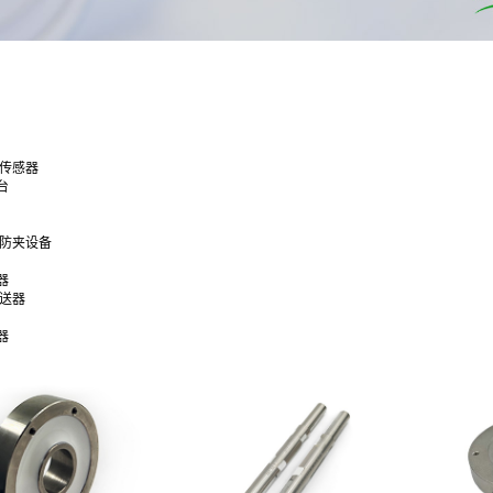
合传感器
台
通防夹设备
器
变送器
器