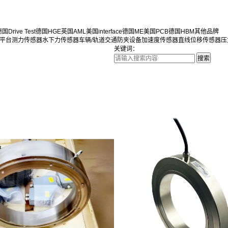
国Drive Test
德国HGE
英国AML
美国interface
德国ME
美国PCB
德国HBM
其他品牌
平台
测力传感器
水下力传感器
车辆/轨道交通防夹设备
加速度传感器
直线位移传感器
压
关键词：