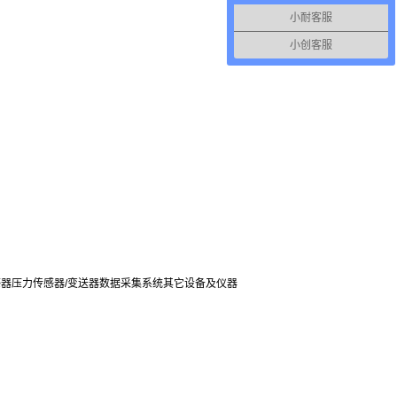
小耐客服
小创客服
感器
压力传感器/变送器
数据采集系统
其它设备及仪器