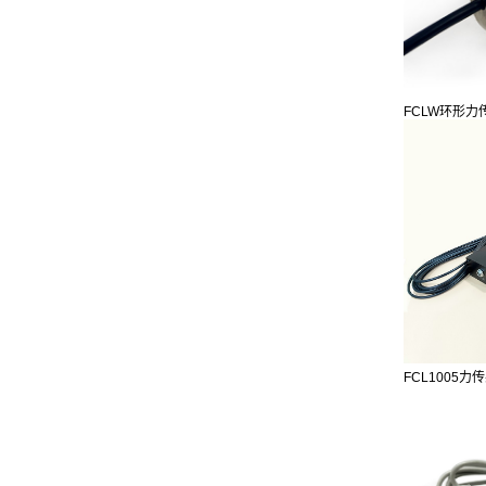
FCLW环形力
FCL1005力