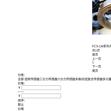
FCS-LW系列大
共1页
首页
上一页
1
下一页
尾页
分类：
全部
扭矩传感器
三分力传感器
六分力传感器
多维/拉扭复合传感器
多分
价格：
￥
——
￥
排序：
默认
价格