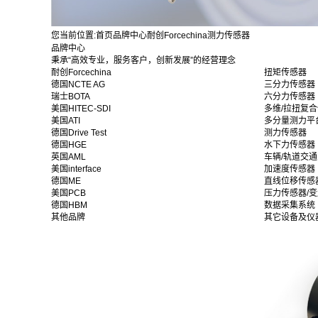
您当前位置:
首页
品牌中心
耐创Forcechina
测力传感器
品牌中心
秉承“高效专业，服务客户，创新发展”的经营理念
耐创Forcechina
扭矩传感器
德国NCTE AG
三分力传感器
瑞士BOTA
六分力传感器
美国HITEC-SDI
多维/拉扭复
美国ATI
多分量测力平
德国Drive Test
测力传感器
德国HGE
水下力传感器
英国AML
车辆/轨道交
美国interface
加速度传感器
德国ME
直线位移传感
美国PCB
压力传感器/
德国HBM
数据采集系统
其他品牌
其它设备及仪