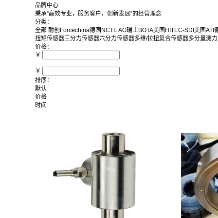
品牌中心
秉承“高效专业，服务客户，创新发展”的经营理念
分类：
全部
耐创Forcechina
德国NCTE AG
瑞士BOTA
美国HITEC-SDI
美国ATI
德
扭矩传感器
三分力传感器
六分力传感器
多维/拉扭复合传感器
多分量测力
价格：
￥
——
￥
排序：
默认
价格
时间