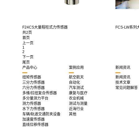
F24CS大量程柱式力传感器
FCS-LW系列
共2页
首页
上一页
1
2
下一页
尾页
产品中心
案例应用
新闻资讯
扭矩传感器
航空航天
新闻资讯
三分力传感器
自动化
技术文章
六分力传感器
汽车测试
常见问题解答
多维/拉扭复合传感器
康复与医疗
多分量测力平台
农业机械
测力传感器
测试与测量
水下力传感器
近海行业
车辆/轨道交通防夹设备
其他
加速度传感器
直线位移传感器