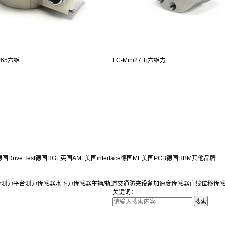
65六维...
FC-Mini27 Ti六维力...
国Drive Test
德国HGE
英国AML
美国interface
德国ME
美国PCB
德国HBM
其他品牌
量测力平台
测力传感器
水下力传感器
车辆/轨道交通防夹设备
加速度传感器
直线位移传
关键词：