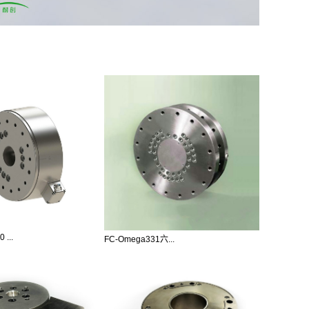
 ...
FC-Omega331六...