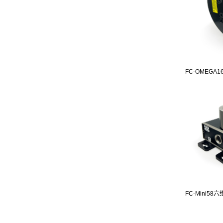
FC-OMEGA16
FC-Mini58六维