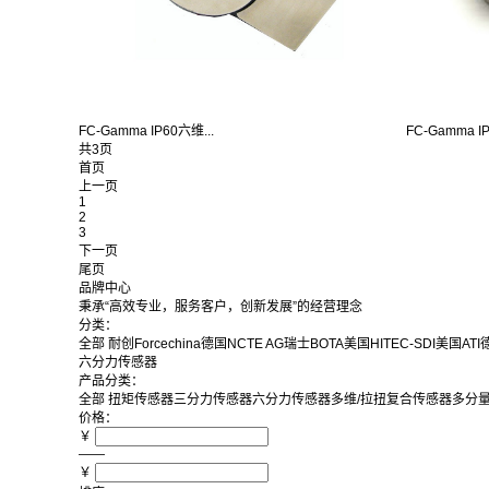
FC-Gamma IP60六维...
FC-Gamma IP
共3页
首页
上一页
1
2
3
下一页
尾页
品牌中心
秉承“高效专业，服务客户，创新发展”的经营理念
分类：
全部
耐创Forcechina
德国NCTE AG
瑞士BOTA
美国HITEC-SDI
美国ATI
德
六分力传感器
产品分类：
全部
扭矩传感器
三分力传感器
六分力传感器
多维/拉扭复合传感器
多分
价格：
￥
——
￥