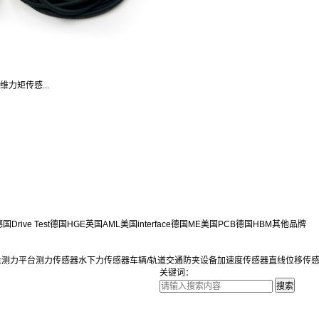
六维力矩传感...
国Drive Test
德国HGE
英国AML
美国interface
德国ME
美国PCB
德国HBM
其他品牌
量测力平台
测力传感器
水下力传感器
车辆/轨道交通防夹设备
加速度传感器
直线位移传
关键词：