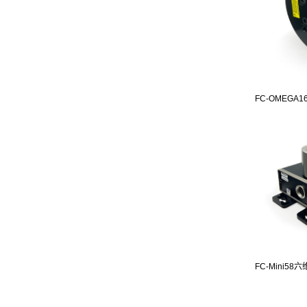
FC-OMEGA16
FC-Mini58六维