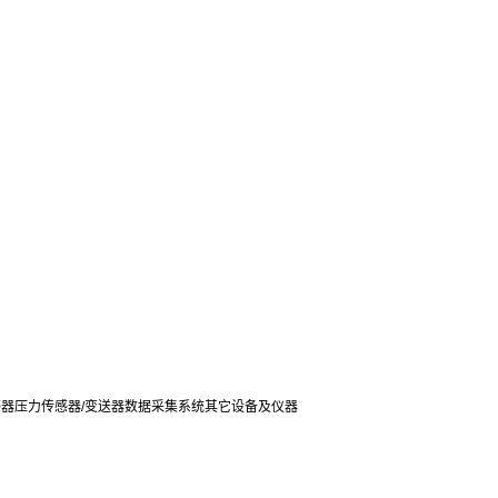
感器
压力传感器/变送器
数据采集系统
其它设备及仪器