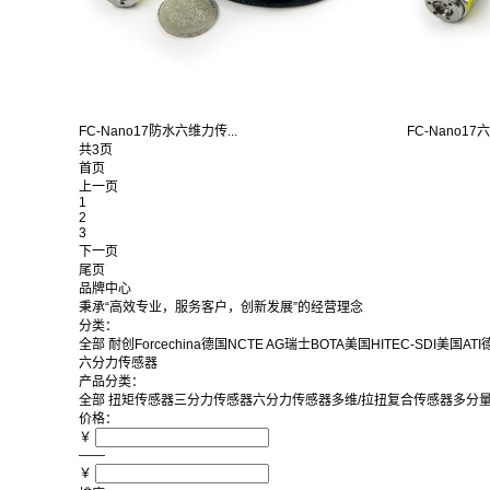
FC-Nano17防水六维力传...
FC-Nano17
共3页
首页
上一页
1
2
3
下一页
尾页
品牌中心
秉承“高效专业，服务客户，创新发展”的经营理念
分类：
全部
耐创Forcechina
德国NCTE AG
瑞士BOTA
美国HITEC-SDI
美国ATI
德
六分力传感器
产品分类：
全部
扭矩传感器
三分力传感器
六分力传感器
多维/拉扭复合传感器
多分
价格：
￥
——
￥