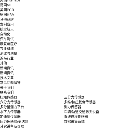
美国interface
德国ME
美国PCB
德国HBM
其他品牌
案例应用
航空航天
自动化
汽车测试
康复与医疗
农业机械
测试与测量
近海行业
其他
新闻资讯
新闻资讯
技术文章
常见问题解答
关于我们
联系我们
扭矩传感器
三分力传感器
六分力传感器
多维/拉扭复合传感器
多分量测力平台
测力传感器
水下力传感器
车辆/轨道交通防夹设备
加速度传感器
直线位移传感器
压力传感器/变送器
数据采集系统
其它设备及仪器