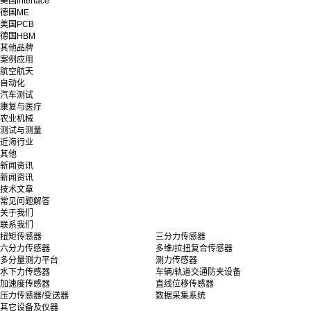
美国interface
德国ME
美国PCB
德国HBM
其他品牌
案例应用
航空航天
自动化
汽车测试
康复与医疗
农业机械
测试与测量
近海行业
其他
新闻资讯
新闻资讯
技术文章
常见问题解答
关于我们
联系我们
扭矩传感器
三分力传感器
六分力传感器
多维/拉扭复合传感器
多分量测力平台
测力传感器
水下力传感器
车辆/轨道交通防夹设备
加速度传感器
直线位移传感器
压力传感器/变送器
数据采集系统
其它设备及仪器