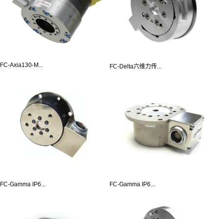
FC-Axia130-M...
FC-Delta六维力传...
FC-Gamma IP6...
FC-Gamma IP6...