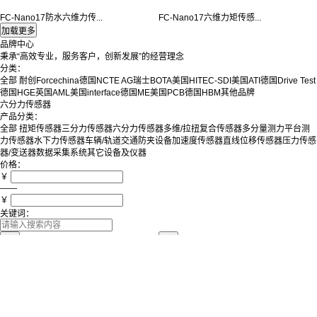
FC-Nano17防水六维力传...
FC-Nano17六维力矩传感...
品牌中心
秉承“高效专业，服务客户，创新发展”的经营理念
分类：
全部
耐创Forcechina
德国NCTE AG
瑞士BOTA
美国HITEC-SDI
美国ATI
德国Drive Test
德国HGE
英国AML
美国interface
德国ME
美国PCB
德国HBM
其他品牌
六分力传感器
产品分类：
全部
扭矩传感器
三分力传感器
六分力传感器
多维/拉扭复合传感器
多分量测力平台
测
力传感器
水下力传感器
车辆/轨道交通防夹设备
加速度传感器
直线位移传感器
压力传感
器/变送器
数据采集系统
其它设备及仪器
价格：
￥
——
￥
关键词：
排序：
筛选：
默认
价格
时间