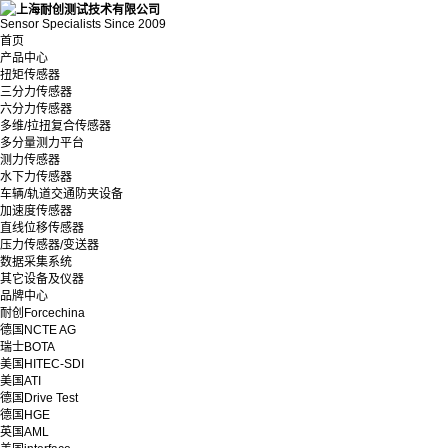
Sensor Specialists Since 2009
首页
产品中心
扭矩传感器
三分力传感器
六分力传感器
多维/拉扭复合传感器
多分量测力平台
测力传感器
水下力传感器
车辆/轨道交通防夹设备
加速度传感器
直线位移传感器
压力传感器/变送器
数据采集系统
其它设备及仪器
品牌中心
耐创Forcechina
德国NCTE AG
瑞士BOTA
美国HITEC-SDI
美国ATI
德国Drive Test
德国HGE
英国AML