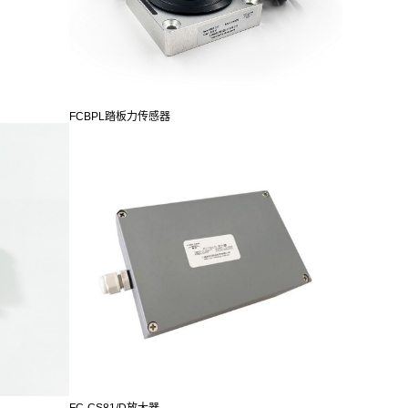
FCBPL踏板力传感器
FC-CS81/D放大器