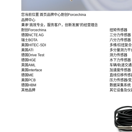
您当前位置:
首页
品牌中心
耐创Forcechina
品牌中心
秉承“高效专业，服务客户，创新发展”的经营理念
耐创Forcechina
扭矩传感器
德国NCTE AG
三分力传感器
瑞士BOTA
六分力传感器
美国HITEC-SDI
多维/拉扭复
美国ATI
多分量测力平
德国Drive Test
测力传感器
德国HGE
水下力传感器
英国AML
车辆/轨道交
美国interface
加速度传感器
德国ME
直线位移传感
美国PCB
压力传感器/
德国HBM
数据采集系统
其他品牌
其它设备及仪