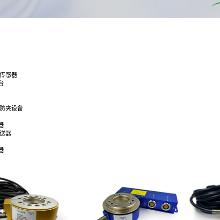
合传感器
台
通防夹设备
器
变送器
器