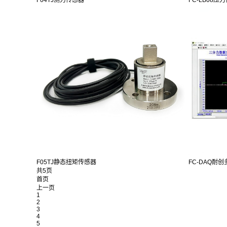
F05TJ静态扭矩传感器
FC-DAQ耐创
共5页
首页
上一页
1
2
3
4
5