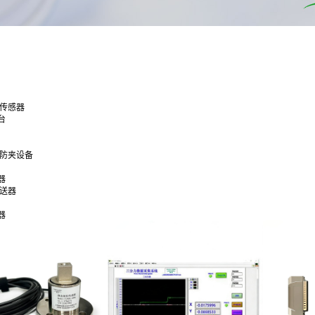
合传感器
台
通防夹设备
器
变送器
器