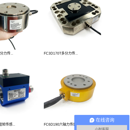
分力传...
FC3D170T多分力传...
在线咨询
扭矩传感...
FC6D190六轴力传感...
小耐客服