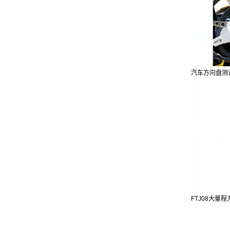
汽车方向盘测
FTJ08大量