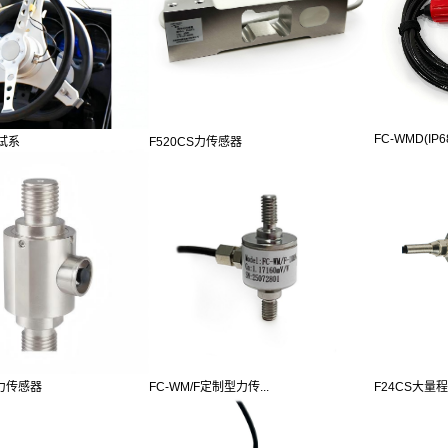
FC-WMD(IP68)
试系
F520CS力传感器
FC-WM/F定制型力传...
F24CS大量程
程力传感器