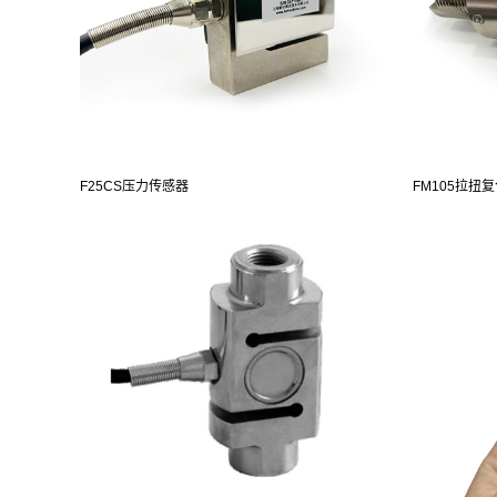
F25CS压力传感器
FM105拉扭