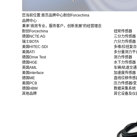
您当前位置:
首页
品牌中心
耐创Forcechina
品牌中心
秉承“高效专业，服务客户，创新发展”的经营理念
耐创Forcechina
扭矩传感器
德国NCTE AG
三分力传感器
瑞士BOTA
六分力传感器
美国HITEC-SDI
多维/拉扭复
美国ATI
多分量测力平
德国Drive Test
测力传感器
德国HGE
水下力传感器
英国AML
车辆/轨道交
美国interface
加速度传感器
德国ME
直线位移传感
美国PCB
压力传感器/
德国HBM
数据采集系统
其他品牌
其它设备及仪