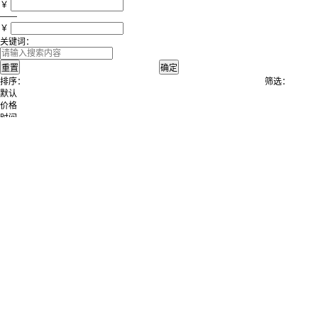
￥
——
￥
关键词：
排序：
筛选：
默认
价格
时间
FCTR503防爆扭矩传感器
FC-TR500扭矩传感器