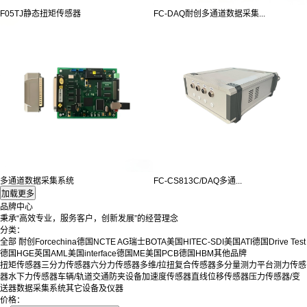
F05TJ静态扭矩传感器
FC-DAQ耐创多通道数据采集...
多通道数据采集系统
FC-CS813C/DAQ多通...
品牌中心
秉承“高效专业，服务客户，创新发展”的经营理念
分类：
全部
耐创Forcechina
德国NCTE AG
瑞士BOTA
美国HITEC-SDI
美国ATI
德国Drive Test
德国HGE
英国AML
美国interface
德国ME
美国PCB
德国HBM
其他品牌
扭矩传感器
三分力传感器
六分力传感器
多维/拉扭复合传感器
多分量测力平台
测力传感
器
水下力传感器
车辆/轨道交通防夹设备
加速度传感器
直线位移传感器
压力传感器/变
送器
数据采集系统
其它设备及仪器
价格：