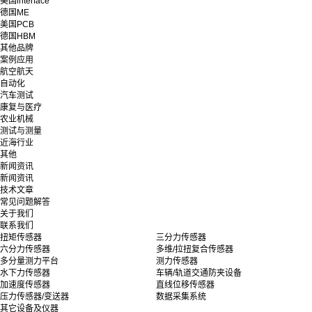
美国interface
德国ME
美国PCB
德国HBM
其他品牌
案例应用
航空航天
自动化
汽车测试
康复与医疗
农业机械
测试与测量
近海行业
其他
新闻资讯
新闻资讯
技术文章
常见问题解答
关于我们
联系我们
扭矩传感器
三分力传感器
六分力传感器
多维/拉扭复合传感器
多分量测力平台
测力传感器
水下力传感器
车辆/轨道交通防夹设备
加速度传感器
直线位移传感器
压力传感器/变送器
数据采集系统
其它设备及仪器