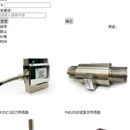
——
￥
关键词：
排序：
筛选：
默认
价格
时间
F25CS压力传感器
FM105拉扭复合传感器