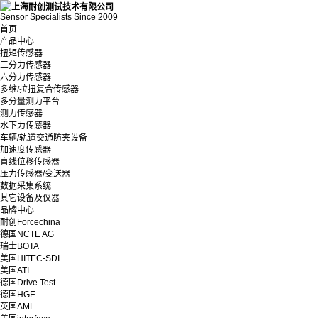
Sensor Specialists Since 2009
首页
产品中心
扭矩传感器
三分力传感器
六分力传感器
多维/拉扭复合传感器
多分量测力平台
测力传感器
水下力传感器
车辆/轨道交通防夹设备
加速度传感器
直线位移传感器
压力传感器/变送器
数据采集系统
其它设备及仪器
品牌中心
耐创Forcechina
德国NCTE AG
瑞士BOTA
美国HITEC-SDI
美国ATI
德国Drive Test
德国HGE
英国AML