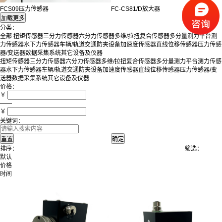
FCS09压力传感器
FC-CS81/D放大器
分类：
全部
扭矩传感器
三分力传感器
六分力传感器
多维/拉扭复合传感器
多分量测力平台
测
力传感器
水下力传感器
车辆/轨道交通防夹设备
加速度传感器
直线位移传感器
压力传感
器/变送器
数据采集系统
其它设备及仪器
扭矩传感器
三分力传感器
六分力传感器
多维/拉扭复合传感器
多分量测力平台
测力传感
器
水下力传感器
车辆/轨道交通防夹设备
加速度传感器
直线位移传感器
压力传感器/变
送器
数据采集系统
其它设备及仪器
价格：
￥
——
￥
关键词：
排序：
筛选：
默认
价格
时间