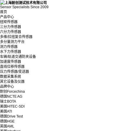
Sensor Specialists Since 2009
首页
产品中心
扭矩传感器
三分力传感器
六分力传感器
多维/拉扭复合传感器
多分量测力平台
测力传感器
水下力传感器
车辆/轨道交通防夹设备
加速度传感器
直线位移传感器
压力传感器/变送器
数据采集系统
其它设备及仪器
品牌中心
耐创Forcechina
德国NCTE AG
瑞士BOTA
美国HITEC-SDI
美国ATI
德国Drive Test
德国HGE
英国AML