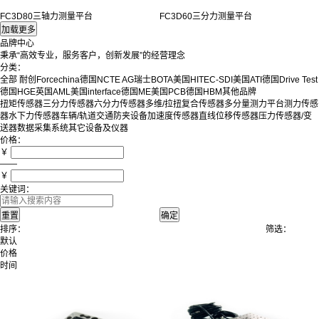
FC3D80三轴力测量平台
FC3D60三分力测量平台
品牌中心
秉承“高效专业，服务客户，创新发展”的经营理念
分类：
全部
耐创Forcechina
德国NCTE AG
瑞士BOTA
美国HITEC-SDI
美国ATI
德国Drive Test
德国HGE
英国AML
美国interface
德国ME
美国PCB
德国HBM
其他品牌
扭矩传感器
三分力传感器
六分力传感器
多维/拉扭复合传感器
多分量测力平台
测力传感
器
水下力传感器
车辆/轨道交通防夹设备
加速度传感器
直线位移传感器
压力传感器/变
送器
数据采集系统
其它设备及仪器
价格：
￥
——
￥
关键词：
排序：
筛选：
默认
价格
时间