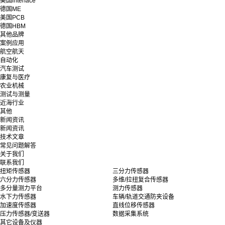
美国interface
德国ME
美国PCB
德国HBM
其他品牌
案例应用
航空航天
自动化
汽车测试
康复与医疗
农业机械
测试与测量
近海行业
其他
新闻资讯
新闻资讯
技术文章
常见问题解答
关于我们
联系我们
扭矩传感器
三分力传感器
六分力传感器
多维/拉扭复合传感器
多分量测力平台
测力传感器
水下力传感器
车辆/轨道交通防夹设备
加速度传感器
直线位移传感器
压力传感器/变送器
数据采集系统
其它设备及仪器