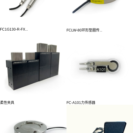
FC1G130-R-FX...
FCLW-80环形垫圈传...
柔性夹具
FC-A101力传感器