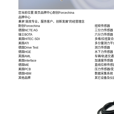
您当前位置:
首页
品牌中心
耐创Forcechina
品牌中心
秉承“高效专业，服务客户，创新发展”的经营理念
耐创Forcechina
扭矩传感器
德国NCTE AG
三分力传感器
瑞士BOTA
六分力传感器
美国HITEC-SDI
多维/拉扭复
美国ATI
多分量测力平
德国Drive Test
测力传感器
德国HGE
水下力传感器
英国AML
车辆/轨道交
美国interface
加速度传感器
德国ME
直线位移传感
美国PCB
压力传感器/
德国HBM
数据采集系统
其他品牌
其它设备及仪