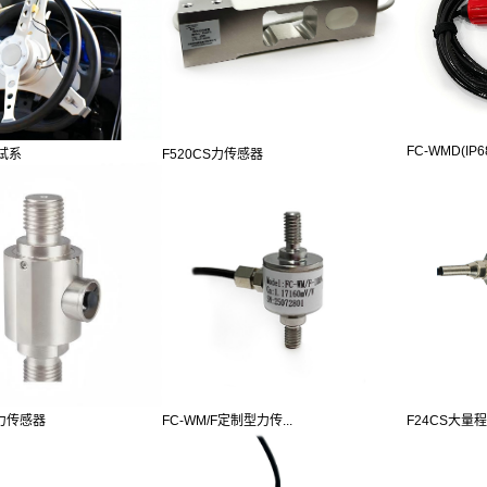
FC-WMD(IP68)
试系
F520CS力传感器
FC-WM/F定制型力传...
F24CS大量程
程力传感器