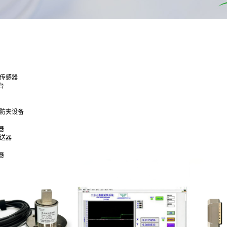
合传感器
台
通防夹设备
器
变送器
器