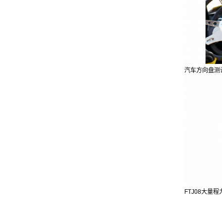
汽车方向盘测
FTJ08大量