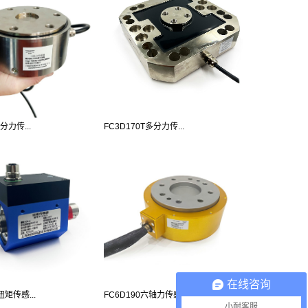
分力传...
FC3D170T多分力传...
在线咨询
扭矩传感...
FC6D190六轴力传感...
小耐客服