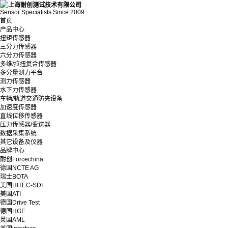
Sensor Specialists Since 2009
首页
产品中心
扭矩传感器
三分力传感器
六分力传感器
多维/拉扭复合传感器
多分量测力平台
测力传感器
水下力传感器
车辆/轨道交通防夹设备
加速度传感器
直线位移传感器
压力传感器/变送器
数据采集系统
其它设备及仪器
品牌中心
耐创Forcechina
德国NCTE AG
瑞士BOTA
美国HITEC-SDI
美国ATI
德国Drive Test
德国HGE
英国AML