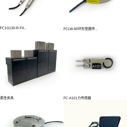
FC1G130-R-FX...
FCLW-80环形垫圈传...
柔性夹具
FC-A101力传感器