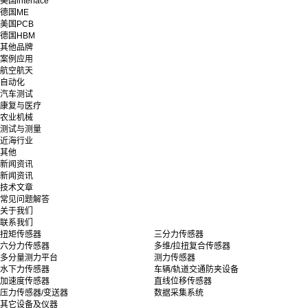
美国interface
德国ME
美国PCB
德国HBM
其他品牌
案例应用
航空航天
自动化
汽车测试
康复与医疗
农业机械
测试与测量
近海行业
其他
新闻资讯
新闻资讯
技术文章
常见问题解答
关于我们
联系我们
扭矩传感器
三分力传感器
六分力传感器
多维/拉扭复合传感器
多分量测力平台
测力传感器
水下力传感器
车辆/轨道交通防夹设备
加速度传感器
直线位移传感器
压力传感器/变送器
数据采集系统
其它设备及仪器