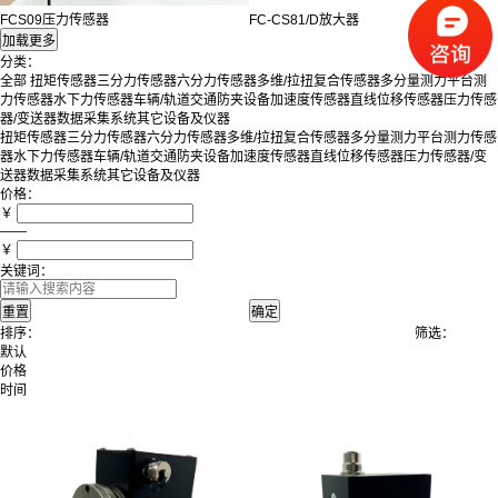
FCS09压力传感器
FC-CS81/D放大器
分类：
全部
扭矩传感器
三分力传感器
六分力传感器
多维/拉扭复合传感器
多分量测力平台
测
力传感器
水下力传感器
车辆/轨道交通防夹设备
加速度传感器
直线位移传感器
压力传感
器/变送器
数据采集系统
其它设备及仪器
扭矩传感器
三分力传感器
六分力传感器
多维/拉扭复合传感器
多分量测力平台
测力传感
器
水下力传感器
车辆/轨道交通防夹设备
加速度传感器
直线位移传感器
压力传感器/变
送器
数据采集系统
其它设备及仪器
价格：
￥
——
￥
关键词：
排序：
筛选：
默认
价格
时间