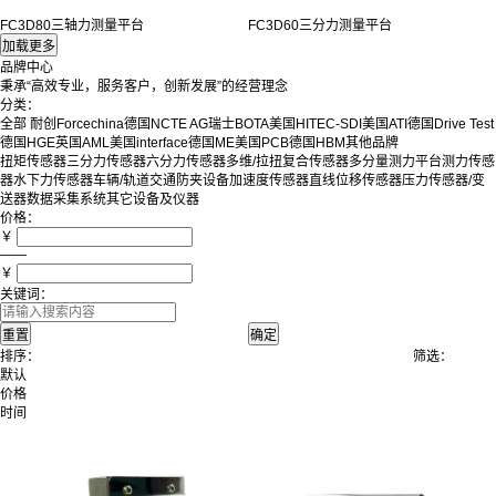
FC3D80三轴力测量平台
FC3D60三分力测量平台
品牌中心
秉承“高效专业，服务客户，创新发展”的经营理念
分类：
全部
耐创Forcechina
德国NCTE AG
瑞士BOTA
美国HITEC-SDI
美国ATI
德国Drive Test
德国HGE
英国AML
美国interface
德国ME
美国PCB
德国HBM
其他品牌
扭矩传感器
三分力传感器
六分力传感器
多维/拉扭复合传感器
多分量测力平台
测力传感
器
水下力传感器
车辆/轨道交通防夹设备
加速度传感器
直线位移传感器
压力传感器/变
送器
数据采集系统
其它设备及仪器
价格：
￥
——
￥
关键词：
排序：
筛选：
默认
价格
时间