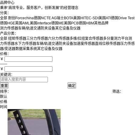
品牌中心
秉承“高效专业，服务客户，创新发展”的经营理念
分类：
全部
耐创Forcechina
德国NCTE AG
瑞士BOTA
美国HITEC-SDI
美国ATI
德国Drive Test
德国HGE
英国AML
美国interface
德国ME
美国PCB
德国HBM
其他品牌
测力传感器
车辆/轨道交通防夹设备
其它设备及仪器
产品分类：
全部
扭矩传感器
三分力传感器
六分力传感器
多维/拉扭复合传感器
多分量测力平台
测
力传感器
水下力传感器
车辆/轨道交通防夹设备
加速度传感器
直线位移传感器
压力传感
器/变送器
数据采集系统
其它设备及仪器
价格：
￥
——
￥
关键词：
排序：
筛选：
默认
价格
时间