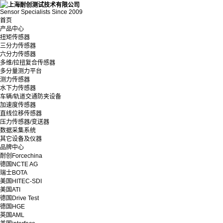
Sensor Specialists Since 2009
首页
产品中心
扭矩传感器
三分力传感器
六分力传感器
多维/拉扭复合传感器
多分量测力平台
测力传感器
水下力传感器
车辆/轨道交通防夹设备
加速度传感器
直线位移传感器
压力传感器/变送器
数据采集系统
其它设备及仪器
品牌中心
耐创Forcechina
德国NCTE AG
瑞士BOTA
美国HITEC-SDI
美国ATI
德国Drive Test
德国HGE
英国AML