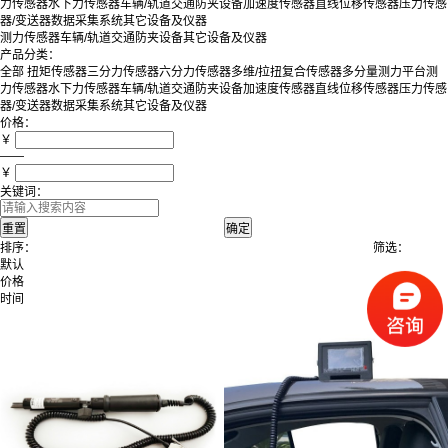
力传感器
水下力传感器
车辆/轨道交通防夹设备
加速度传感器
直线位移传感器
压力传感
器/变送器
数据采集系统
其它设备及仪器
测力传感器
车辆/轨道交通防夹设备
其它设备及仪器
产品分类：
全部
扭矩传感器
三分力传感器
六分力传感器
多维/拉扭复合传感器
多分量测力平台
测
力传感器
水下力传感器
车辆/轨道交通防夹设备
加速度传感器
直线位移传感器
压力传感
器/变送器
数据采集系统
其它设备及仪器
价格：
￥
——
￥
关键词：
排序：
筛选：
默认
价格
时间