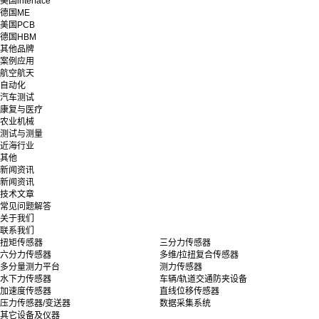
美国interface
德国ME
美国PCB
德国HBM
其他品牌
案例应用
航空航天
自动化
汽车测试
康复与医疗
农业机械
测试与测量
近海行业
其他
新闻资讯
新闻资讯
技术文章
常见问题解答
关于我们
联系我们
扭矩传感器
三分力传感器
六分力传感器
多维/拉扭复合传感器
多分量测力平台
测力传感器
水下力传感器
车辆/轨道交通防夹设备
加速度传感器
直线位移传感器
压力传感器/变送器
数据采集系统
其它设备及仪器