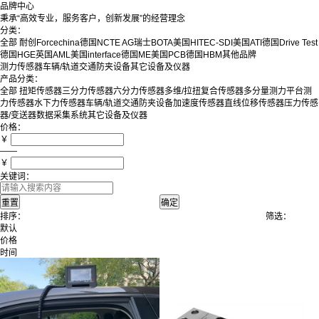
品牌中心
秉承“高效专业，服务客户，创新发展”的经营理念
分类：
全部
耐创Forcechina
德国NCTE AG
瑞士BOTA
美国HITEC-SDI
美国ATI
德国Drive Test
德国HGE
英国AML
美国interface
德国ME
美国PCB
德国HBM
其他品牌
测力传感器
车辆/轨道交通防夹设备
其它设备及仪器
产品分类：
全部
扭矩传感器
三分力传感器
六分力传感器
多维/拉扭复合传感器
多分量测力平台
测
力传感器
水下力传感器
车辆/轨道交通防夹设备
加速度传感器
直线位移传感器
压力传感
器/变送器
数据采集系统
其它设备及仪器
价格：
￥
——
￥
关键词：
排序：
筛选：
默认
价格
时间