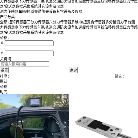
力传感器
水下力传感器
车辆/轨道交通防夹设备
加速度传感器
直线位移传感器
压力传感
器/变送器
数据采集系统
其它设备及仪器
测力传感器
车辆/轨道交通防夹设备
其它设备及仪器
产品分类：
全部
扭矩传感器
三分力传感器
六分力传感器
多维/拉扭复合传感器
多分量测力平台
测
力传感器
水下力传感器
车辆/轨道交通防夹设备
加速度传感器
直线位移传感器
压力传感
器/变送器
数据采集系统
其它设备及仪器
价格：
￥
——
￥
关键词：
排序：
筛选：
默认
价格
时间