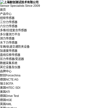
Sensor Specialists Since 2009
首页
产品中心
扭矩传感器
三分力传感器
六分力传感器
多维/拉扭复合传感器
多分量测力平台
测力传感器
水下力传感器
车辆/轨道交通防夹设备
加速度传感器
直线位移传感器
压力传感器/变送器
数据采集系统
其它设备及仪器
品牌中心
耐创Forcechina
德国NCTE AG
瑞士BOTA
美国HITEC-SDI
美国ATI
德国Drive Test
德国HGE
英国AML