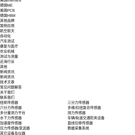
美国interface
德国ME
美国PCB
德国HBM
其他品牌
案例应用
航空航天
自动化
汽车测试
康复与医疗
农业机械
测试与测量
近海行业
其他
新闻资讯
新闻资讯
技术文章
常见问题解答
关于我们
联系我们
扭矩传感器
三分力传感器
六分力传感器
多维/拉扭复合传感器
多分量测力平台
测力传感器
水下力传感器
车辆/轨道交通防夹设备
加速度传感器
直线位移传感器
压力传感器/变送器
数据采集系统
其它设备及仪器