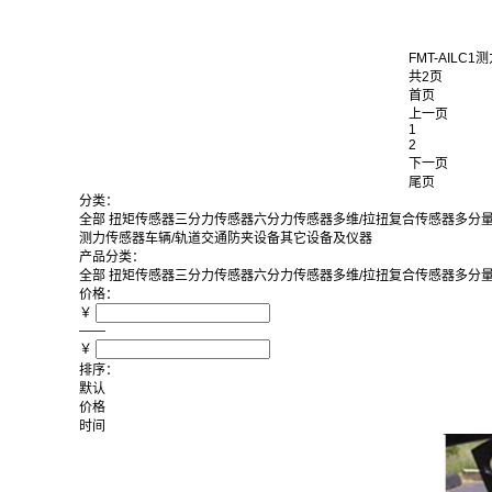
FMT-AILC1测
共2页
首页
上一页
1
2
下一页
尾页
分类：
全部
扭矩传感器
三分力传感器
六分力传感器
多维/拉扭复合传感器
多分
测力传感器
车辆/轨道交通防夹设备
其它设备及仪器
产品分类：
全部
扭矩传感器
三分力传感器
六分力传感器
多维/拉扭复合传感器
多分
价格：
￥
——
￥
排序：
默认
价格
时间