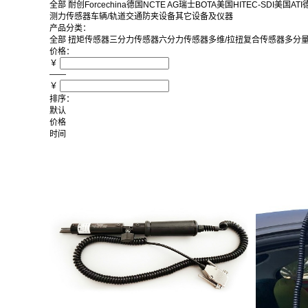
全部
耐创Forcechina
德国NCTE AG
瑞士BOTA
美国HITEC-SDI
美国ATI
德
测力传感器
车辆/轨道交通防夹设备
其它设备及仪器
产品分类：
全部
扭矩传感器
三分力传感器
六分力传感器
多维/拉扭复合传感器
多分
价格：
￥
——
￥
排序：
默认
价格
时间