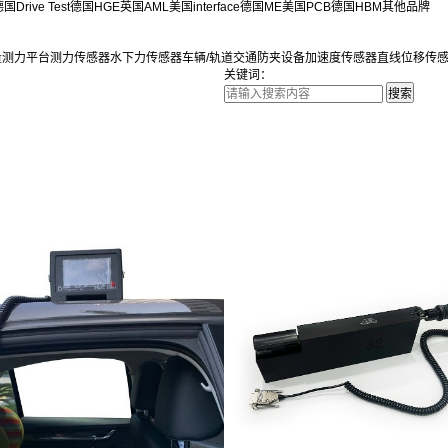
国Drive Test
德国HGE
英国AML
美国interface
德国ME
美国PCB
德国HBM
其他品牌
量测力平台
测力传感器
水下力传感器
车辆/轨道交通防夹设备
加速度传感器
直线位移传
关键词：