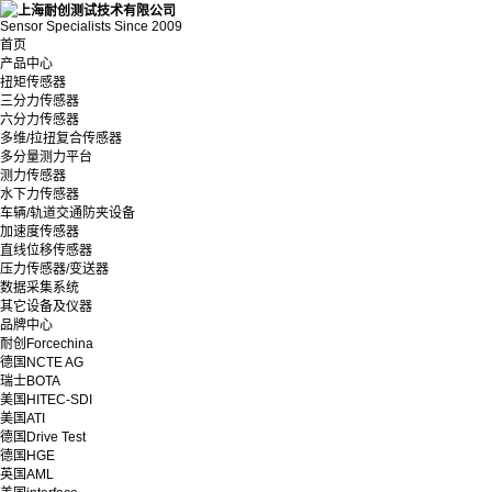
Sensor Specialists Since 2009
首页
产品中心
扭矩传感器
三分力传感器
六分力传感器
多维/拉扭复合传感器
多分量测力平台
测力传感器
水下力传感器
车辆/轨道交通防夹设备
加速度传感器
直线位移传感器
压力传感器/变送器
数据采集系统
其它设备及仪器
品牌中心
耐创Forcechina
德国NCTE AG
瑞士BOTA
美国HITEC-SDI
美国ATI
德国Drive Test
德国HGE
英国AML