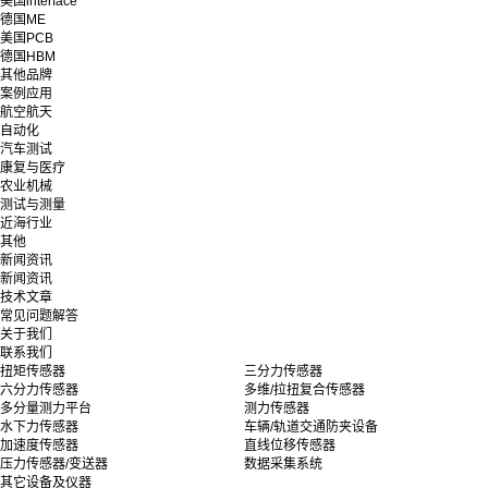
美国interface
德国ME
美国PCB
德国HBM
其他品牌
案例应用
航空航天
自动化
汽车测试
康复与医疗
农业机械
测试与测量
近海行业
其他
新闻资讯
新闻资讯
技术文章
常见问题解答
关于我们
联系我们
扭矩传感器
三分力传感器
六分力传感器
多维/拉扭复合传感器
多分量测力平台
测力传感器
水下力传感器
车辆/轨道交通防夹设备
加速度传感器
直线位移传感器
压力传感器/变送器
数据采集系统
其它设备及仪器