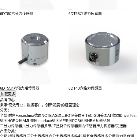
6DT80六分力传感器
6DT68六维力传感器
6DT55ri六轴力矩传感器
6DT40六维力传感器
品牌中心
秉承“高效专业，服务客户，创新发展”的经营理念
分类：
全部
耐创Forcechina
德国NCTE AG
瑞士BOTA
美国HITEC-SDI
美国ATI
德国Drive Test
德国HGE
英国AML
美国interface
德国ME
美国PCB
德国HBM
其他品牌
三分力传感器
六分力传感器
多维/拉扭复合传感器
测力传感器
压力传感器/变送器
产品分类：
全部
扭矩传感器
三分力传感器
六分力传感器
多维/拉扭复合传感器
多分量测力平台
测