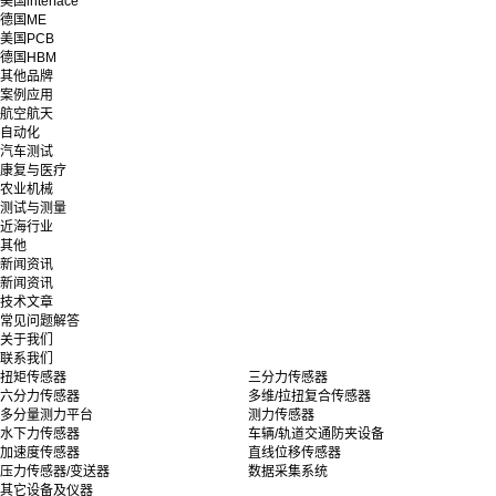
美国interface
德国ME
美国PCB
德国HBM
其他品牌
案例应用
航空航天
自动化
汽车测试
康复与医疗
农业机械
测试与测量
近海行业
其他
新闻资讯
新闻资讯
技术文章
常见问题解答
关于我们
联系我们
扭矩传感器
三分力传感器
六分力传感器
多维/拉扭复合传感器
多分量测力平台
测力传感器
水下力传感器
车辆/轨道交通防夹设备
加速度传感器
直线位移传感器
压力传感器/变送器
数据采集系统
其它设备及仪器