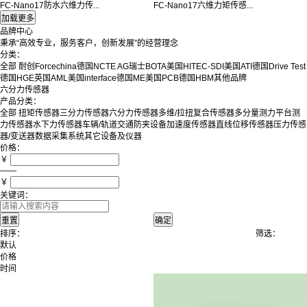
FC-Nano17防水六维力传...
FC-Nano17六维力矩传感...
品牌中心
秉承“高效专业，服务客户，创新发展”的经营理念
分类：
全部
耐创Forcechina
德国NCTE AG
瑞士BOTA
美国HITEC-SDI
美国ATI
德国Drive Test
德国HGE
英国AML
美国interface
德国ME
美国PCB
德国HBM
其他品牌
六分力传感器
产品分类：
全部
扭矩传感器
三分力传感器
六分力传感器
多维/拉扭复合传感器
多分量测力平台
测
力传感器
水下力传感器
车辆/轨道交通防夹设备
加速度传感器
直线位移传感器
压力传感
器/变送器
数据采集系统
其它设备及仪器
价格：
￥
——
￥
关键词：
排序：
筛选：
默认
价格
时间