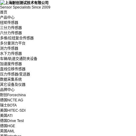
Sensor Specialists Since 2009
首页
产品中心
扭矩传感器
三分力传感器
六分力传感器
多维/拉扭复合传感器
多分量测力平台
测力传感器
水下力传感器
车辆/轨道交通防夹设备
加速度传感器
直线位移传感器
压力传感器/变送器
数据采集系统
其它设备及仪器
品牌中心
耐创Forcechina
德国NCTE AG
瑞士BOTA
美国HITEC-SDI
美国ATI
德国Drive Test
德国HGE
英国AML