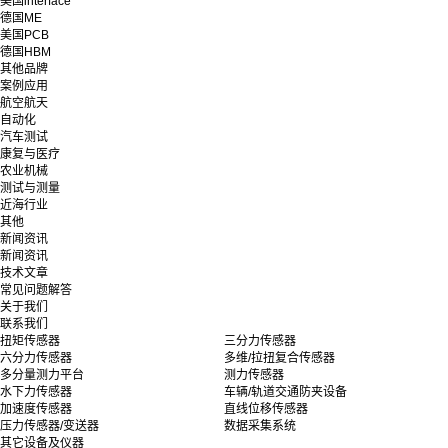
美国interface
德国ME
美国PCB
德国HBM
其他品牌
案例应用
航空航天
自动化
汽车测试
康复与医疗
农业机械
测试与测量
近海行业
其他
新闻资讯
新闻资讯
技术文章
常见问题解答
关于我们
联系我们
扭矩传感器
三分力传感器
六分力传感器
多维/拉扭复合传感器
多分量测力平台
测力传感器
水下力传感器
车辆/轨道交通防夹设备
加速度传感器
直线位移传感器
压力传感器/变送器
数据采集系统
其它设备及仪器