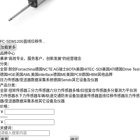
FC-SDM1200直线位移传...
品牌中心
秉承“高效专业，服务客户，创新发展”的经营理念
分类：
全部
耐创Forcechina
德国NCTE AG
瑞士BOTA
美国HITEC-SDI
美国ATI
德国Drive Test
德国HGE
英国AML
美国interface
德国ME
美国PCB
德国HBM
其他品牌
压力传感器/变送器
数据采集系统
德国Sendx
其它设备及仪器
产品分类：
全部
扭矩传感器
三分力传感器
六分力传感器
多维/拉扭复合传感器
多分量测力平台
测
力传感器
水下力传感器
车辆/轨道交通防夹设备
加速度传感器
直线位移传感器
压力传感
器/变送器
数据采集系统
其它设备及仪器
价格：
￥
——
￥
关键词：