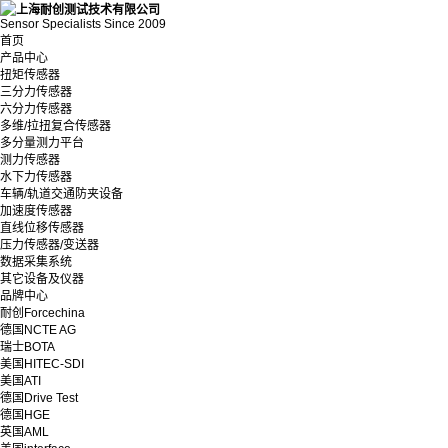
Sensor Specialists Since 2009
首页
产品中心
扭矩传感器
三分力传感器
六分力传感器
多维/拉扭复合传感器
多分量测力平台
测力传感器
水下力传感器
车辆/轨道交通防夹设备
加速度传感器
直线位移传感器
压力传感器/变送器
数据采集系统
其它设备及仪器
品牌中心
耐创Forcechina
德国NCTE AG
瑞士BOTA
美国HITEC-SDI
美国ATI
德国Drive Test
德国HGE
英国AML