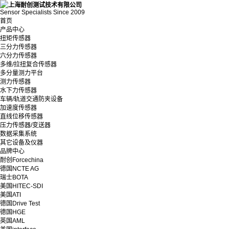
Sensor Specialists Since 2009
首页
产品中心
扭矩传感器
三分力传感器
六分力传感器
多维/拉扭复合传感器
多分量测力平台
测力传感器
水下力传感器
车辆/轨道交通防夹设备
加速度传感器
直线位移传感器
压力传感器/变送器
数据采集系统
其它设备及仪器
品牌中心
耐创Forcechina
德国NCTE AG
瑞士BOTA
美国HITEC-SDI
美国ATI
德国Drive Test
德国HGE
英国AML