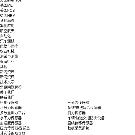
美国interface
德国ME
美国PCB
德国HBM
其他品牌
案例应用
航空航天
自动化
汽车测试
康复与医疗
农业机械
测试与测量
近海行业
其他
新闻资讯
新闻资讯
技术文章
常见问题解答
关于我们
联系我们
扭矩传感器
三分力传感器
六分力传感器
多维/拉扭复合传感器
多分量测力平台
测力传感器
水下力传感器
车辆/轨道交通防夹设备
加速度传感器
直线位移传感器
压力传感器/变送器
数据采集系统
其它设备及仪器