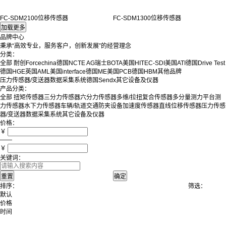
FC-SDM2100位移传感器
FC-SDM1300位移传感器
品牌中心
秉承“高效专业，服务客户，创新发展”的经营理念
分类：
全部
耐创Forcechina
德国NCTE AG
瑞士BOTA
美国HITEC-SDI
美国ATI
德国Drive Test
德国HGE
英国AML
美国interface
德国ME
美国PCB
德国HBM
其他品牌
压力传感器/变送器
数据采集系统
德国Sendx
其它设备及仪器
产品分类：
全部
扭矩传感器
三分力传感器
六分力传感器
多维/拉扭复合传感器
多分量测力平台
测
力传感器
水下力传感器
车辆/轨道交通防夹设备
加速度传感器
直线位移传感器
压力传感
器/变送器
数据采集系统
其它设备及仪器
价格：
￥
——
￥
关键词：
排序：
筛选：
默认
价格
时间