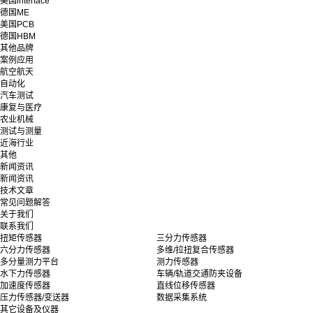
美国interface
德国ME
美国PCB
德国HBM
其他品牌
案例应用
航空航天
自动化
汽车测试
康复与医疗
农业机械
测试与测量
近海行业
其他
新闻资讯
新闻资讯
技术文章
常见问题解答
关于我们
联系我们
扭矩传感器
三分力传感器
六分力传感器
多维/拉扭复合传感器
多分量测力平台
测力传感器
水下力传感器
车辆/轨道交通防夹设备
加速度传感器
直线位移传感器
压力传感器/变送器
数据采集系统
其它设备及仪器