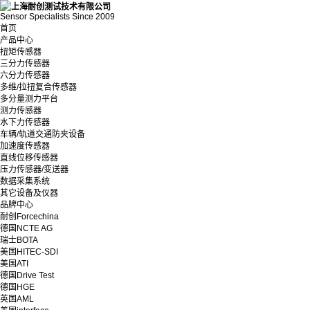
Sensor Specialists Since 2009
首页
产品中心
扭矩传感器
三分力传感器
六分力传感器
多维/拉扭复合传感器
多分量测力平台
测力传感器
水下力传感器
车辆/轨道交通防夹设备
加速度传感器
直线位移传感器
压力传感器/变送器
数据采集系统
其它设备及仪器
品牌中心
耐创Forcechina
德国NCTE AG
瑞士BOTA
美国HITEC-SDI
美国ATI
德国Drive Test
德国HGE
英国AML