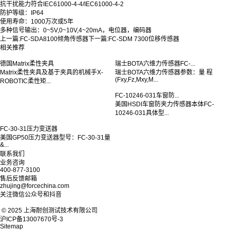
抗干扰能力符合IEC61000-4-4/IEC61000-4-2
防护等级：IP64
使用寿命：1000万次或5年
多种信号输出：0~5V,0~10V,4~20mA，电位器，编码器
上一篇:
FC-SDA8100倾角传感器
下一篇:
FC-SDM 7300位移传感器
相关推荐
德国Matrix柔性夹具
瑞士BOTA六维力传感器FC-...
Matrix柔性夹具及基于夹具的机械手X-
瑞士BOTA六维力传感器参数：量 程
(Fxy,Fz,Mxy,M...
ROBOTIC柔性矩...
FC-10246-031车窗防...
美国HSDI车窗防夹力传感器本体FC-
10246-031具体型...
FC-30-31压力变送器
美国GP50压力变送器型号：FC-30-31量
&...
联系我们
业务咨询
400-877-3100
售后反馈邮箱
zhujing@forcechina.com
关注微信公众号和抖音
© 2025 上海耐创测试技术有限公司
沪ICP备13007670号-3
Sitemap