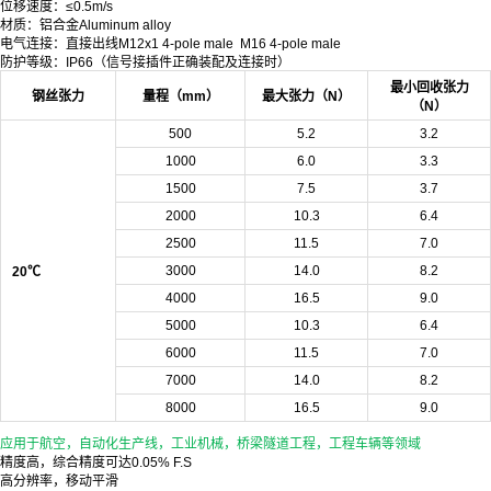
位移速度：≤0.5m/s
材质：铝合金Aluminum alloy
电气连接：直接出线M12x1 4-pole male M16 4-pole male
防护等级：IP66（信号接插件正确装配及连接时）
最小回收张力
钢丝张力
量程（mm）
最大张力（N）
（N）
500
5.2
3.2
1000
6.0
3.3
1500
7.5
3.7
2000
10.3
6.4
2500
11.5
7.0
3000
14.0
8.2
20℃
4000
16.5
9.0
5000
10.3
6.4
6000
11.5
7.0
7000
14.0
8.2
8000
16.5
9.0
应用于航空，自动化生产线，工业机械，桥梁隧道工程，工程车辆等领域
精度高，综合精度可达0.05% F.S
高分辨率，移动平滑