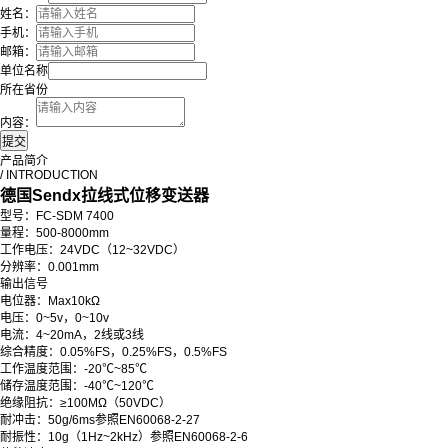
姓名：
手机：
邮箱：
单位名称
所在省份
内容：
产品简介
/ INTRODUCTION
德国Sendx拉线式位移变送器
型号：FC-SDM 7400
量程：500-8000mm
工作电压：24VDC（12~32VDC）
分辨率：0.001mm
输出信号
电位器：Max10kΩ
电压：0~5v，0~10v
电流：4~20mA，2线或3线
综合精度：0.05%FS，0.25%FS，0.5%FS
工作温度范围：-20℃~85℃
储存温度范围：-40℃~120℃
绝缘阻抗：≥100MΩ（50VDC）
耐冲击：50g/6ms参照EN60068-2-27
耐振性：10g（1Hz~2kHz）参照EN60068-2-6