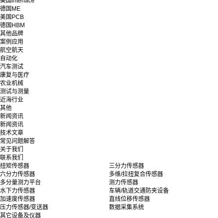
美国interface
德国ME
美国PCB
德国HBM
其他品牌
案例应用
航空航天
自动化
汽车测试
康复与医疗
农业机械
测试与测量
近海行业
其他
新闻资讯
新闻资讯
技术文章
常见问题解答
关于我们
联系我们
扭矩传感器
三分力传感器
六分力传感器
多维/拉扭复合传感器
多分量测力平台
测力传感器
水下力传感器
车辆/轨道交通防夹设备
加速度传感器
直线位移传感器
压力传感器/变送器
数据采集系统
其它设备及仪器