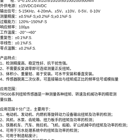
量 程：0~0.1/0.2/0.5/1/2/5/10/20/50/100/200/500Nm
外供电源
：
±15VDC/24VDC
输出信号
：
5-15KHz、4-20mA、±5V、±10V、0-5V、0-10V
测量精度
：
±0.5%F·S;±0.2%F·S;±0.1%F·S
过载能力
：
120%~150%F·S
响应频率
：
100μs
工作温度
：
-20°~+60°
重复性
：
±0.1%F.S.
非线性
：
±0.1%F.S.
零点温飘
：
±0.2%F.S.
产品特点
：
1、检测精度高、稳定性好、抗干扰性强。
2、不需要反复调零即可连续测量正反扭矩。
3、体积小、重量轻、易于安装。可水平安装和垂直安装。
4、传感器脱离二次仪表，可直接输出与扭矩成正比的频率信号或模拟量
应用范围
：
TR500系列扭矩传感器是一种测量各种扭矩、转速及机械功率的精密测
量仪器。
应用范围十分广泛，主要用于：
1、电动机、发动机、内燃机等旋转动力设备输出扭矩及功率的检测；
2、风机、水泵、齿轮箱、扭力板手的扭矩及功率的检测；
3、铁路机车、汽车、拖拉机、飞机、船舶、矿山机械中的扭矩及功率的检测；
4、可用于污水处理系统中的扭矩及功率的检测；
5、可用于制造粘度计；