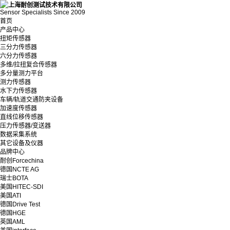
Sensor Specialists Since 2009
首页
产品中心
扭矩传感器
三分力传感器
六分力传感器
多维/拉扭复合传感器
多分量测力平台
测力传感器
水下力传感器
车辆/轨道交通防夹设备
加速度传感器
直线位移传感器
压力传感器/变送器
数据采集系统
其它设备及仪器
品牌中心
耐创Forcechina
德国NCTE AG
瑞士BOTA
美国HITEC-SDI
美国ATI
德国Drive Test
德国HGE
英国AML