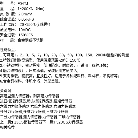
型
号：
F04TJ
量
程
：
1~200KN
（Nm)
灵 敏 度
：
2.0
mv/V
综合误差
：
0.05
%FS
工作温度
：
-20~150
℃
(订制型）
激励电压
：
10
VDC
安全过载
：
150
%FS
材 质
：
合金钢或不锈钢
性能特点：
1.可满足1，2，3，5，7，10，20，30，50，100，150，200kN量程内的测量；
2
.
特殊订制耐高温型，使用温度范围-20℃~150℃
3
.
不锈钢材料，密封焊接，防油防水、耐腐蚀，可适用于各种环境；
4
.
磨合结构设计，压式承载，安装使用方便灵活；
5
.
双向承载，精度高，互换性好。适用于各种配料秤、料斗秤，吊钩秤等；
6
.
合金钢材料，体积小巧，外型美观。
关键词：
高温型测力传感器，耐高温力传感器
进口扭矩传感器,动态扭矩传感器,扭矩传感器
六维力力矩传感器,六维力传感器,六轴力传感器
多分力传感器,多维力传感器,三维力传感器
三分力传感器,测力传感器,力传感器
,三轴力传感器
上一篇:
F13CS销轴传感器
下一篇:
F520CS力传感器
相关推荐