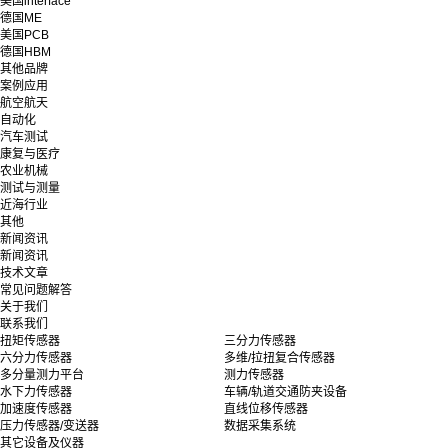
美国interface
德国ME
美国PCB
德国HBM
其他品牌
案例应用
航空航天
自动化
汽车测试
康复与医疗
农业机械
测试与测量
近海行业
其他
新闻资讯
新闻资讯
技术文章
常见问题解答
关于我们
联系我们
扭矩传感器
三分力传感器
六分力传感器
多维/拉扭复合传感器
多分量测力平台
测力传感器
水下力传感器
车辆/轨道交通防夹设备
加速度传感器
直线位移传感器
压力传感器/变送器
数据采集系统
其它设备及仪器