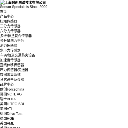
Sensor Specialists Since 2009
首页
产品中心
扭矩传感器
三分力传感器
六分力传感器
多维/拉扭复合传感器
多分量测力平台
测力传感器
水下力传感器
车辆/轨道交通防夹设备
加速度传感器
直线位移传感器
压力传感器/变送器
数据采集系统
其它设备及仪器
品牌中心
耐创Forcechina
德国NCTE AG
瑞士BOTA
美国HITEC-SDI
美国ATI
德国Drive Test
德国HGE
英国AML