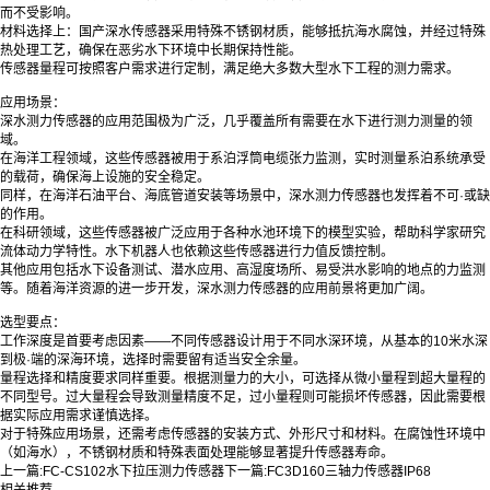
而不受影响。
材料选择上：国产深水传感器采用特殊不锈钢材质，能够抵抗海水腐蚀，并经过特殊
热处理工艺，确保在恶劣水下环境中长期保持性能。
传感器量程可按照客户需求进行定制，满足绝大多数大型水下工程的测力需求。
应用场景：
深水测力传感器的应用范围极为广泛，几乎覆盖所有需要在水下进行测力测量的领
域。
在海洋工程领域，这些传感器被用于系泊浮筒电缆张力监测，实时测量系泊系统承受
的载荷，确保海上设施的安全稳定。
同样，在海洋石油平台、海底管道安装等场景中，深水测力传感器也发挥着不可·或缺
的作用。
在科研领域，这些传感器被广泛应用于各种水池环境下的模型实验，帮助科学家研究
流体动力学特性。水下机器人也依赖这些传感器进行力值反馈控制。
其他应用包括水下设备测试、潜水应用、高湿度场所、易受洪水影响的地点的力监测
等。随着海洋资源的进一步开发，深水测力传感器的应用前景将更加广阔。
选型要点：
工作深度是首要考虑因素——不同传感器设计用于不同水深环境，从基本的10米水深
到极·端的深海环境，选择时需要留有适当安全余量。
量程选择和精度要求同样重要。根据测量力的大小，可选择从微小量程到超大量程的
不同型号。过大量程会导致测量精度不足，过小量程则可能损坏传感器，因此需要根
据实际应用需求谨慎选择。
对于特殊应用场景，还需考虑传感器的安装方式、外形尺寸和材料。在腐蚀性环境中
（如海水），不锈钢材质和特殊表面处理能够显著提升传感器寿命。
上一篇:
FC-CS102水下拉压测力传感器
下一篇:
FC3D160三轴力传感器IP68
相关推荐