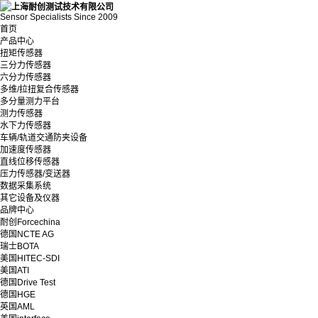
Sensor Specialists Since 2009
首页
产品中心
扭矩传感器
三分力传感器
六分力传感器
多维/拉扭复合传感器
多分量测力平台
测力传感器
水下力传感器
车辆/轨道交通防夹设备
加速度传感器
直线位移传感器
压力传感器/变送器
数据采集系统
其它设备及仪器
品牌中心
耐创Forcechina
德国NCTE AG
瑞士BOTA
美国HITEC-SDI
美国ATI
德国Drive Test
德国HGE
英国AML