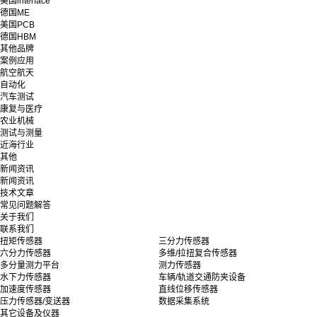
美国interface
德国ME
美国PCB
德国HBM
其他品牌
案例应用
航空航天
自动化
汽车测试
康复与医疗
农业机械
测试与测量
近海行业
其他
新闻资讯
新闻资讯
技术文章
常见问题解答
关于我们
联系我们
扭矩传感器
三分力传感器
六分力传感器
多维/拉扭复合传感器
多分量测力平台
测力传感器
水下力传感器
车辆/轨道交通防夹设备
加速度传感器
直线位移传感器
压力传感器/变送器
数据采集系统
其它设备及仪器