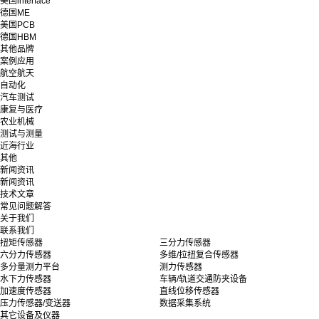
美国interface
德国ME
美国PCB
德国HBM
其他品牌
案例应用
航空航天
自动化
汽车测试
康复与医疗
农业机械
测试与测量
近海行业
其他
新闻资讯
新闻资讯
技术文章
常见问题解答
关于我们
联系我们
扭矩传感器
三分力传感器
六分力传感器
多维/拉扭复合传感器
多分量测力平台
测力传感器
水下力传感器
车辆/轨道交通防夹设备
加速度传感器
直线位移传感器
压力传感器/变送器
数据采集系统
其它设备及仪器