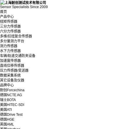
Sensor Specialists Since 2009
首页
产品中心
扭矩传感器
三分力传感器
六分力传感器
多维/拉扭复合传感器
多分量测力平台
测力传感器
水下力传感器
车辆/轨道交通防夹设备
加速度传感器
直线位移传感器
压力传感器/变送器
数据采集系统
其它设备及仪器
品牌中心
耐创Forcechina
德国NCTE AG
瑞士BOTA
美国HITEC-SDI
美国ATI
德国Drive Test
德国HGE
英国AML