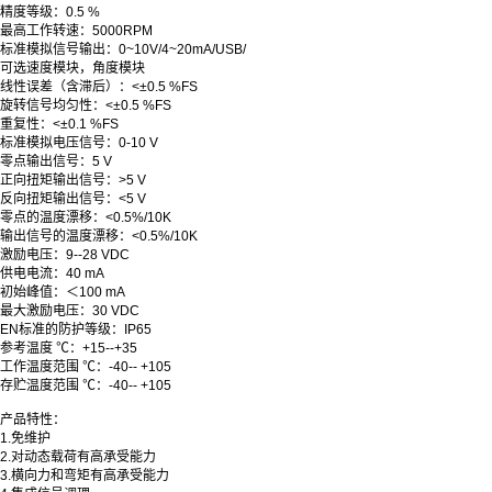
精度等级：0.5 %
最高工作转速：5000RPM
标准模拟信号输出：0~10V/4~20mA/USB/
可选速度模块，角度模块
线性误差（含滞后）：<±0.5 %FS
旋转信号均匀性：<±0.5 %FS
重复性：<±0.1 %FS
标准模拟电压信号：0-10 V
零点输出信号：5 V
正向扭矩输出信号：>5 V
反向扭矩输出信号：<5 V
零点的温度漂移：<0.5%/10K
输出信号的温度漂移：<0.5%/10K
激励电压：9--28 VDC
供电电流：40 mA
初始峰值：＜100 mA
最大激励电压：30 VDC
EN标准的防护等级：IP65
参考温度 ℃：+15--+35
工作温度范围 ℃：-40-- +105
存贮温度范围 ℃：-40-- +105
产品特性：
1.免维护
2.对动态载荷有高承受能力
3.横向力和弯矩有高承受能力