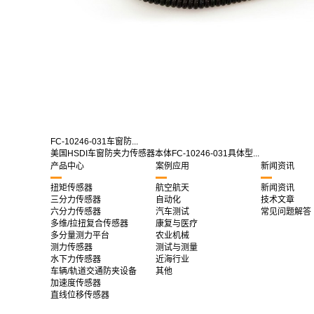
FC-10246-031车窗防...
美国HSDI车窗防夹力传感器本体FC-10246-031具体型...
产品中心
案例应用
新闻资讯
扭矩传感器
航空航天
新闻资讯
三分力传感器
自动化
技术文章
六分力传感器
汽车测试
常见问题解答
多维/拉扭复合传感器
康复与医疗
多分量测力平台
农业机械
测力传感器
测试与测量
水下力传感器
近海行业
车辆/轨道交通防夹设备
其他
加速度传感器
直线位移传感器