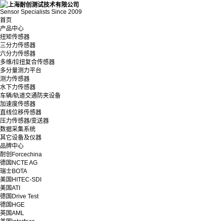
Sensor Specialists Since 2009
首页
产品中心
扭矩传感器
三分力传感器
六分力传感器
多维/拉扭复合传感器
多分量测力平台
测力传感器
水下力传感器
车辆/轨道交通防夹设备
加速度传感器
直线位移传感器
压力传感器/变送器
数据采集系统
其它设备及仪器
品牌中心
耐创Forcechina
德国NCTE AG
瑞士BOTA
美国HITEC-SDI
美国ATI
德国Drive Test
德国HGE
英国AML