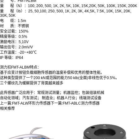
型
号：
FMT
-ALBM
量
程（N）
：
100, 200, 500, 1K, 2K, 5K, 10K, 15K,20K, 50K, 100K, 150K, 200K
量
程（
lb
）：25, 50,100, 250, 500, 1K, 2K, 3K, 4K,5K, 7.5K, 10K, 15K, 20K,
30K, 50K
电
缆：1.5m
材 质：不锈钢
安全过载
：
150%
精度等级
：
0.5%
激励电压
：
5,10V
输出信号
：
2.0mV/V
工作温度
：
-20~+80℃
IP 等级
：
IP64
测力扣
FMT
-ALBM特点：
基于应变计按钮负载细胞传感器的温度补偿和优秀的整体性能。
这种类型提供了一个200 kN或范围的能力50 klb(全面)非线性优于0.5%。
三个螺纹孔为缓解提供了背面越来越多
此传感器广泛应用于：常规测试测量；机器监控；包装组装机械
自动化领域；汽车测试； 制造业；机器人行业
；线端测试设备
上一篇:
FMT-ALW环形力传感器
下一篇:
FMT-ABLC测力传感器
相关推荐