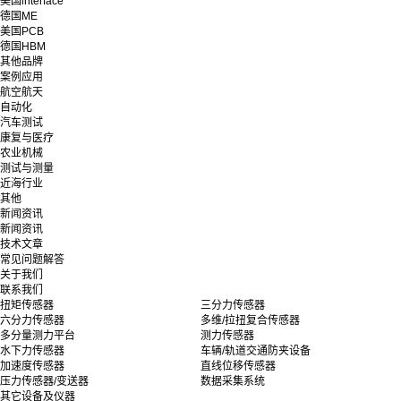
美国interface
德国ME
美国PCB
德国HBM
其他品牌
案例应用
航空航天
自动化
汽车测试
康复与医疗
农业机械
测试与测量
近海行业
其他
新闻资讯
新闻资讯
技术文章
常见问题解答
关于我们
联系我们
扭矩传感器
三分力传感器
六分力传感器
多维/拉扭复合传感器
多分量测力平台
测力传感器
水下力传感器
车辆/轨道交通防夹设备
加速度传感器
直线位移传感器
压力传感器/变送器
数据采集系统
其它设备及仪器