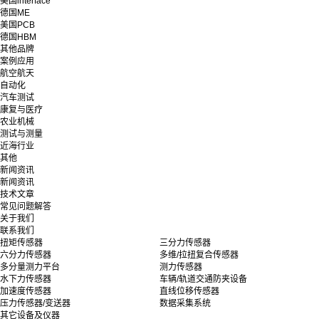
美国interface
德国ME
美国PCB
德国HBM
其他品牌
案例应用
航空航天
自动化
汽车测试
康复与医疗
农业机械
测试与测量
近海行业
其他
新闻资讯
新闻资讯
技术文章
常见问题解答
关于我们
联系我们
扭矩传感器
三分力传感器
六分力传感器
多维/拉扭复合传感器
多分量测力平台
测力传感器
水下力传感器
车辆/轨道交通防夹设备
加速度传感器
直线位移传感器
压力传感器/变送器
数据采集系统
其它设备及仪器