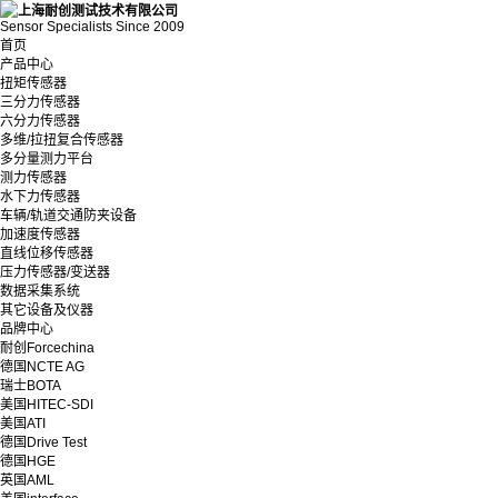
Sensor Specialists Since 2009
首页
产品中心
扭矩传感器
三分力传感器
六分力传感器
多维/拉扭复合传感器
多分量测力平台
测力传感器
水下力传感器
车辆/轨道交通防夹设备
加速度传感器
直线位移传感器
压力传感器/变送器
数据采集系统
其它设备及仪器
品牌中心
耐创Forcechina
德国NCTE AG
瑞士BOTA
美国HITEC-SDI
美国ATI
德国Drive Test
德国HGE
英国AML