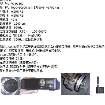
型 号：FC-90360
量 程：7000~60000 lb-in 即790Nm~6700Nm
非线性：0.25%F.S.
滞后性：0.25%F.S.
串扰度：<2%
最高转速：1200rpm
采样速度：950Hz
温度度数范围（RTD）：-100~500℃
模拟输出（接收器）：0~±5V FS
低通滤波：300Hz，四阶巴特沃斯
简介：90360系列是基于无线遥测系统的车轮扭矩传感器，用于测量轮胎/制动系统的
扭 矩、速度和温度，无需轮辋修改或防旋转支架。
90360系列包括三 个主要组件：
扭矩传感器（主体）
车辆适配器板（配套安装夹具）
数字调频遥测发射器（用于信号的传输与处理）
所有输出信号采用高电平模拟输出。
特征：
非接触信号传输。