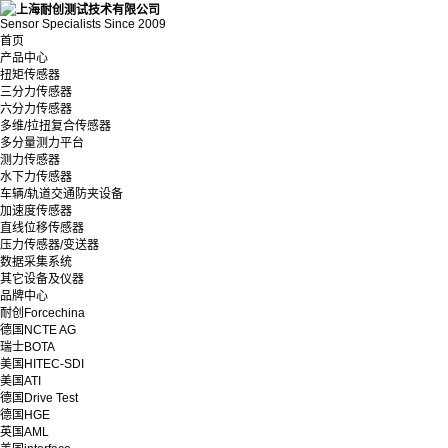
Sensor Specialists Since 2009
首页
产品中心
扭矩传感器
三分力传感器
六分力传感器
多维/拉扭复合传感器
多分量测力平台
测力传感器
水下力传感器
车辆/轨道交通防夹设备
加速度传感器
直线位移传感器
压力传感器/变送器
数据采集系统
其它设备及仪器
品牌中心
耐创Forcechina
德国NCTE AG
瑞士BOTA
美国HITEC-SDI
美国ATI
德国Drive Test
德国HGE
英国AML