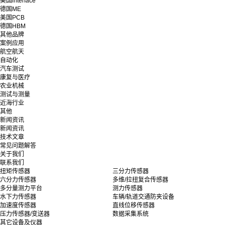
美国interface
德国ME
美国PCB
德国HBM
其他品牌
案例应用
航空航天
自动化
汽车测试
康复与医疗
农业机械
测试与测量
近海行业
其他
新闻资讯
新闻资讯
技术文章
常见问题解答
关于我们
联系我们
扭矩传感器
三分力传感器
六分力传感器
多维/拉扭复合传感器
多分量测力平台
测力传感器
水下力传感器
车辆/轨道交通防夹设备
加速度传感器
直线位移传感器
压力传感器/变送器
数据采集系统
其它设备及仪器