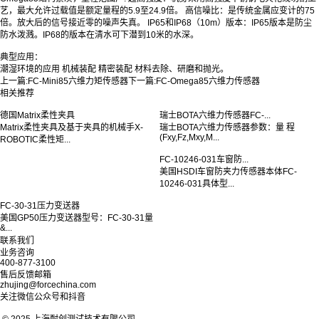
艺，最大允许过载值是额定量程的5.9至24.9倍。 高信噪比：是传统金属应变计的75
倍。放大后的信号接近零的噪声失真。 IP65和IP68（10m）版本：IP65版本是防尘
防水泼溅。IP68的版本在清水可下潜到10米的水深。
典型应用：
潮湿环境的应用 机械装配 精密装配 材料去除、研磨和抛光。
上一篇:
FC-Mini85六维力矩传感器
下一篇:
FC-Omega85六维力传感器
相关推荐
德国Matrix柔性夹具
瑞士BOTA六维力传感器FC-...
Matrix柔性夹具及基于夹具的机械手X-
瑞士BOTA六维力传感器参数：量 程
(Fxy,Fz,Mxy,M...
ROBOTIC柔性矩...
FC-10246-031车窗防...
美国HSDI车窗防夹力传感器本体FC-
10246-031具体型...
FC-30-31压力变送器
美国GP50压力变送器型号：FC-30-31量
&...
联系我们
业务咨询
400-877-3100
售后反馈邮箱
zhujing@forcechina.com
关注微信公众号和抖音