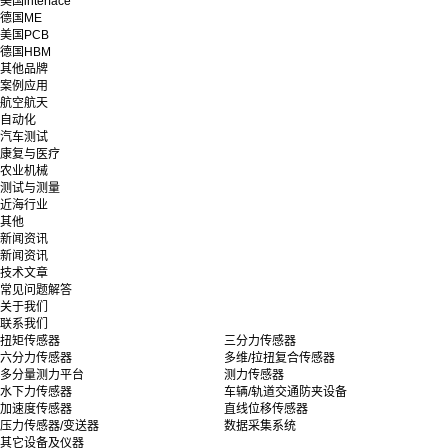
美国interface
德国ME
美国PCB
德国HBM
其他品牌
案例应用
航空航天
自动化
汽车测试
康复与医疗
农业机械
测试与测量
近海行业
其他
新闻资讯
新闻资讯
技术文章
常见问题解答
关于我们
联系我们
扭矩传感器
三分力传感器
六分力传感器
多维/拉扭复合传感器
多分量测力平台
测力传感器
水下力传感器
车辆/轨道交通防夹设备
加速度传感器
直线位移传感器
压力传感器/变送器
数据采集系统
其它设备及仪器