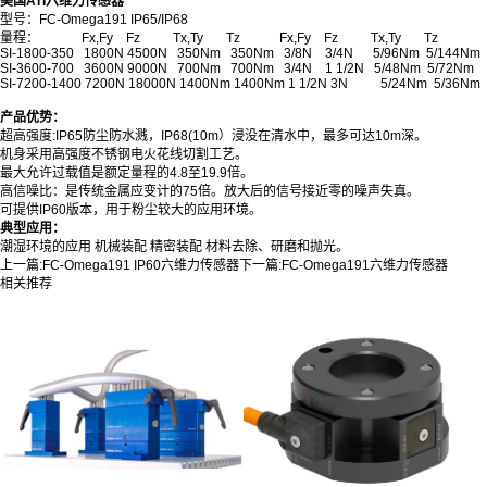
美国ATI六维力传感器
型号：FC-Omega191 IP65/IP68
量程： Fx,Fy Fz Tx,Ty Tz Fx,Fy Fz Tx,Ty Tz
SI-1800-350 1800N 4500N 350Nm 350Nm 3/8N 3/4N 5/96Nm 5/144Nm
SI-3600-700 3600N 9000N 700Nm 700Nm 3/4N 1 1/2N 5/48Nm 5/72Nm
SI-7200-1400 7200N 18000N 1400Nm 1400Nm 1 1/2N 3N 5/24Nm 5/36Nm
产品优势：
超高强度:IP65防尘防水溅，IP68(10m）浸没在清水中，最多可达10m深。
机身采用高强度不锈钢电火花线切割工艺。
最大允许过载值是额定量程的4.8至19.9倍。
高信噪比：是传统金属应变计的75倍。放大后的信号接近零的噪声失真。
可提供IP60版本，用于粉尘较大的应用环境。
典型应用：
潮湿环境的应用 机械装配 精密装配 材料去除、研磨和抛光。
上一篇:
FC-Omega191 IP60六维力传感器
下一篇:
FC-Omega191六维力传感器
相关推荐