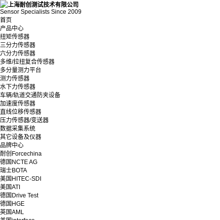
Sensor Specialists Since 2009
首页
产品中心
扭矩传感器
三分力传感器
六分力传感器
多维/拉扭复合传感器
多分量测力平台
测力传感器
水下力传感器
车辆/轨道交通防夹设备
加速度传感器
直线位移传感器
压力传感器/变送器
数据采集系统
其它设备及仪器
品牌中心
耐创Forcechina
德国NCTE AG
瑞士BOTA
美国HITEC-SDI
美国ATI
德国Drive Test
德国HGE
英国AML