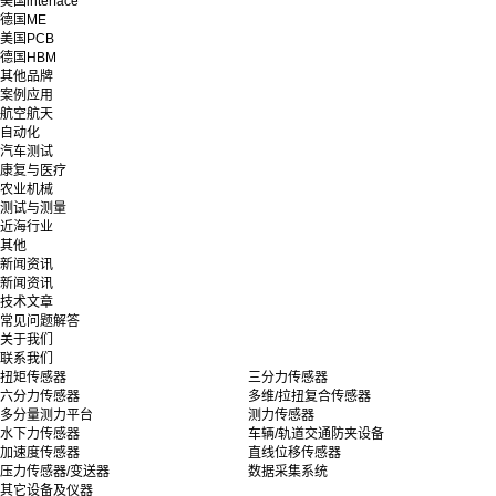
美国interface
德国ME
美国PCB
德国HBM
其他品牌
案例应用
航空航天
自动化
汽车测试
康复与医疗
农业机械
测试与测量
近海行业
其他
新闻资讯
新闻资讯
技术文章
常见问题解答
关于我们
联系我们
扭矩传感器
三分力传感器
六分力传感器
多维/拉扭复合传感器
多分量测力平台
测力传感器
水下力传感器
车辆/轨道交通防夹设备
加速度传感器
直线位移传感器
压力传感器/变送器
数据采集系统
其它设备及仪器