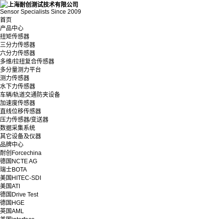
Sensor Specialists Since 2009
首页
产品中心
扭矩传感器
三分力传感器
六分力传感器
多维/拉扭复合传感器
多分量测力平台
测力传感器
水下力传感器
车辆/轨道交通防夹设备
加速度传感器
直线位移传感器
压力传感器/变送器
数据采集系统
其它设备及仪器
品牌中心
耐创Forcechina
德国NCTE AG
瑞士BOTA
美国HITEC-SDI
美国ATI
德国Drive Test
德国HGE
英国AML