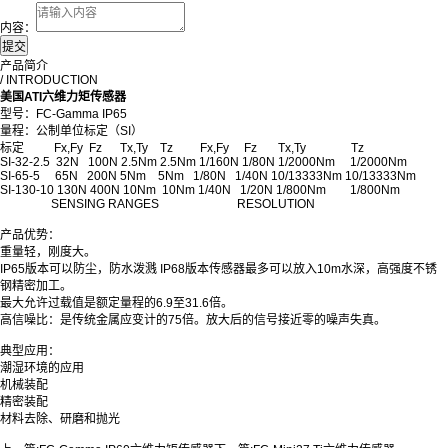
内容：
产品简介
/ INTRODUCTION
美国ATI六维力矩传感器
型号：FC-Gamma IP65
量程：公制单位标定（SI）
标定 Fx,Fy Fz Tx,Ty Tz Fx,Fy Fz Tx,Ty Tz
SI-32-2.5 32N 100N 2.5Nm 2.5Nm 1/160N 1/80N 1/2000Nm 1/2000Nm
SI-65-5 65N 200N 5Nm 5Nm 1/80N 1/40N 10/13333Nm 10/13333Nm
SI-130-10 130N 400N 10Nm 10Nm 1/40N 1/20N 1/800Nm 1/800Nm
SENSING RANGES
RESOLUTION
产品优势：
重量轻，刚度大。
IP65版本可以防尘，防水泼溅 IP68版本传感器最多可以放入10m水深，高强度不锈
钢精密加工。
最大允许过载值是额定量程的6.9至31.6倍。
高信噪比：是传统金属应变计的75倍。放大后的信号接近零的噪声失真。
典型应用：
潮湿环境的应用
机械装配
精密装配
材料去除、研磨和抛光