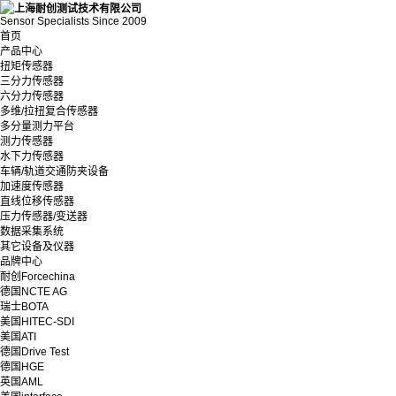
Sensor Specialists Since 2009
首页
产品中心
扭矩传感器
三分力传感器
六分力传感器
多维/拉扭复合传感器
多分量测力平台
测力传感器
水下力传感器
车辆/轨道交通防夹设备
加速度传感器
直线位移传感器
压力传感器/变送器
数据采集系统
其它设备及仪器
品牌中心
耐创Forcechina
德国NCTE AG
瑞士BOTA
美国HITEC-SDI
美国ATI
德国Drive Test
德国HGE
英国AML