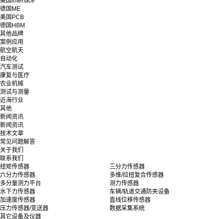
美国interface
德国ME
美国PCB
德国HBM
其他品牌
案例应用
航空航天
自动化
汽车测试
康复与医疗
农业机械
测试与测量
近海行业
其他
新闻资讯
新闻资讯
技术文章
常见问题解答
关于我们
联系我们
扭矩传感器
三分力传感器
六分力传感器
多维/拉扭复合传感器
多分量测力平台
测力传感器
水下力传感器
车辆/轨道交通防夹设备
加速度传感器
直线位移传感器
压力传感器/变送器
数据采集系统
其它设备及仪器