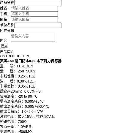
产品名称
姓名：
手机：
邮箱：
单位名称
所在省份
内容：
产品简介
/ INTRODUCTION
英国AML进口防水IP68水下测力传感器
型
号：
FC-DDEN
量 程： 250~50KN
非线性度：0.25% F.S.
滞 后：0.30% F.S.
非重复性：0.05% F.S.
蠕变@20min：0.05% F.S.
使用温度：-20 to 80 ℃
零点温度系数：0.005% / ℃
输出温度系数：0.005 %RO/ ℃
输出灵敏度：1.0~2.0 mV/V
激励电压：最大15Vdc 推荐 10Vdc
桥路电阻：700Ω
零点平衡
：
1.0%F.S.
绝缘电阻
：
>500MΩ