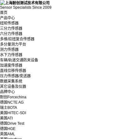
Sensor Specialists Since 2009
首页
产品中心
扭矩传感器
三分力传感器
六分力传感器
多维/拉扭复合传感器
多分量测力平台
测力传感器
水下力传感器
车辆/轨道交通防夹设备
加速度传感器
直线位移传感器
压力传感器/变送器
数据采集系统
其它设备及仪器
品牌中心
耐创Forcechina
德国NCTE AG
瑞士BOTA
美国HITEC-SDI
美国ATI
德国Drive Test
德国HGE
英国AML