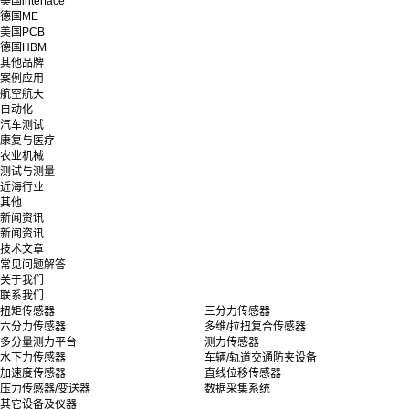
美国interface
德国ME
美国PCB
德国HBM
其他品牌
案例应用
航空航天
自动化
汽车测试
康复与医疗
农业机械
测试与测量
近海行业
其他
新闻资讯
新闻资讯
技术文章
常见问题解答
关于我们
联系我们
扭矩传感器
三分力传感器
六分力传感器
多维/拉扭复合传感器
多分量测力平台
测力传感器
水下力传感器
车辆/轨道交通防夹设备
加速度传感器
直线位移传感器
压力传感器/变送器
数据采集系统
其它设备及仪器