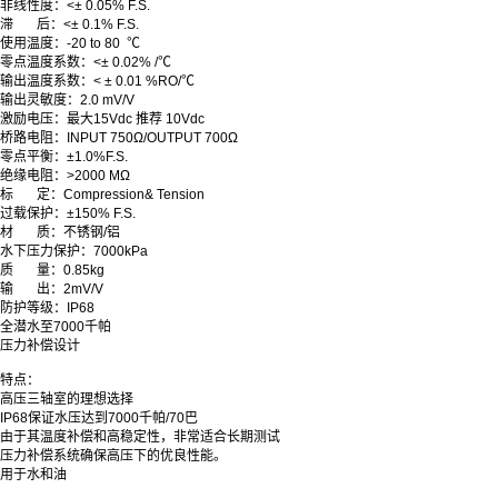
非线性度：<± 0.05% F.S.
滞
后：<± 0.1% F.S.
使用温度
：
-20 to 80 ℃
零点温度系数
：
<± 0.02% /℃
输出温度系数
：
< ± 0.01 %RO/℃
输出灵敏度
：
2.0 mV/V
激励电压：最大15Vdc 推荐 10Vdc
桥路电阻：INPUT 750Ω/OUTPUT 700Ω
零点平衡：±1.0%F.S.
绝缘电阻
：
>2000 MΩ
标
定：Compression& Tension
过载保护：±150% F.S.
材
质：不锈钢/铝
水下压力保护：7000kPa
质
量
：
0.85kg
输
出
：
2mV/V
防护等级：IP68
全潜水至7000千帕
压力补偿设计
特点：
高压三轴室的理想选择
IP68保证水压达到7000千帕/70巴
由于其温度补偿和高稳定性，非常适合长期测试
压力补偿系统确保高压下的优良性能。
用于水和油