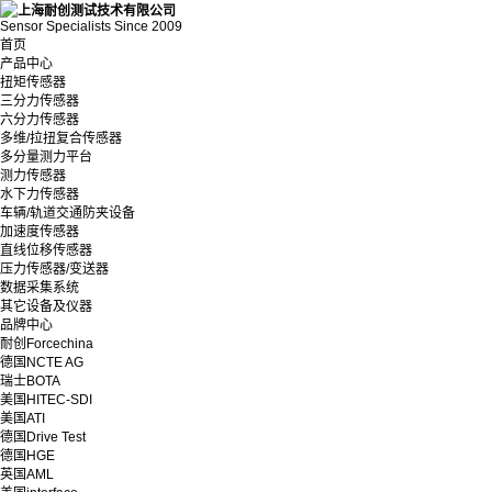
Sensor Specialists Since 2009
首页
产品中心
扭矩传感器
三分力传感器
六分力传感器
多维/拉扭复合传感器
多分量测力平台
测力传感器
水下力传感器
车辆/轨道交通防夹设备
加速度传感器
直线位移传感器
压力传感器/变送器
数据采集系统
其它设备及仪器
品牌中心
耐创Forcechina
德国NCTE AG
瑞士BOTA
美国HITEC-SDI
美国ATI
德国Drive Test
德国HGE
英国AML