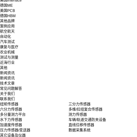
美国interface
德国ME
美国PCB
德国HBM
其他品牌
案例应用
航空航天
自动化
汽车测试
康复与医疗
农业机械
测试与测量
近海行业
其他
新闻资讯
新闻资讯
技术文章
常见问题解答
关于我们
联系我们
扭矩传感器
三分力传感器
六分力传感器
多维/拉扭复合传感器
多分量测力平台
测力传感器
水下力传感器
车辆/轨道交通防夹设备
加速度传感器
直线位移传感器
压力传感器/变送器
数据采集系统
其它设备及仪器