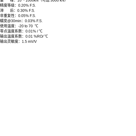
量 程：10 ~ 1000kN（可选 3000 kN）
精度等级：0.20% F.S.
滞 后：0.30% F.S.
非重复性：0.05% F.S.
蠕变@30min：0.03% F.S.
使用温度：-20 to 70 ℃
零点温度系数：0.01% / ℃
输出温度系数：0.01 %RO/ ℃
输出灵敏度：1.5 mV/V
激励电压：最大15Vdc 推荐 10Vdc
桥路电阻：375Ω，10Ω，350Ω
零点平衡：2.0%F.S.
绝缘电阻 : >500Ω
输出电缆：5m （可配其它长度）
标 定：Compression& Tension
过载保护：150% F.S.
材 质：不锈钢
防护等级：IP66 （可选 IP67或水下）
关键词：
水下大量程力传感器，防水力传感器，水下用力传感器，水下用测力传感器，深水测
力传感器，大量程防水拉压力传感器；测力传感器，力传感器
上一篇:
无
下一篇:
FC-STALCNT5海洋水下力传感器
相关推荐