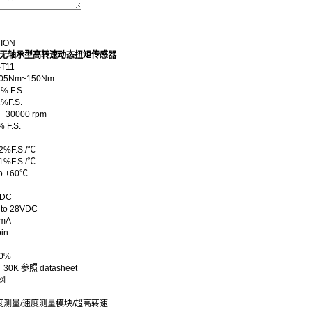
TION
face无轴承型高转速动态扭矩传感器
-T11
5Nm~150Nm
 F.S.
1
%F.S.
：30000 rpm
% F.S.
2
%F.S./℃
1
%F.S./℃
 +60
℃
DC
o 28
VDC
mA
in
0
%
0K 参照 datasheet
钢
度测量/速度测量模块/超高转速