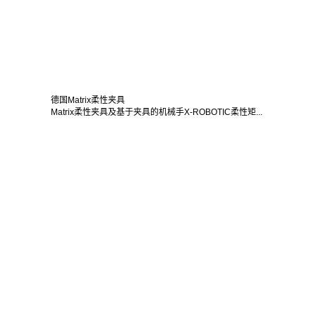
德国Matrix柔性夹具
Matrix柔性夹具及基于夹具的机械手X-ROBOTIC柔性矩...