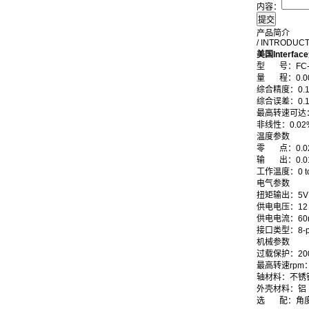
内容：
产品简介
/ INTRODUC
美国Inter
型
号：
FC
量 程：0.00
综合精度：0.1%
综合误差：0.
最高转速可达
非线性：0.02
温度参数
零
点：0.0
输
出：0.0
工作温度：0 to
电气参数
扭矩输出：5
V
供电电压：12 t
供电电流：60
接口类型：8-p
机械参数
过载保护：20
最高转速rpm：3
轴材料：不锈
外壳材料：铝
选
配：角