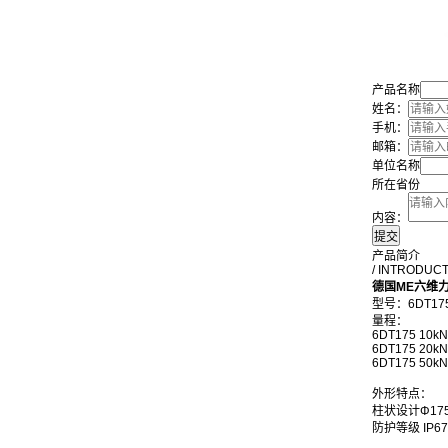
产品名称
姓名：
手机：
邮箱：
单位名称
所在省份
内容：
产品简介
/ INTRODUC
德国ME六维
型号：6DT17
量程： FX/k
6DT175
10kN
6DT175 20k
6DT175 50k
外形特点：
柱状设计Φ175
防护等级 IP