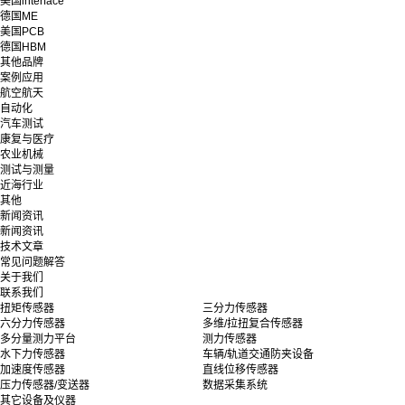
美国interface
德国ME
美国PCB
德国HBM
其他品牌
案例应用
航空航天
自动化
汽车测试
康复与医疗
农业机械
测试与测量
近海行业
其他
新闻资讯
新闻资讯
技术文章
常见问题解答
关于我们
联系我们
扭矩传感器
三分力传感器
六分力传感器
多维/拉扭复合传感器
多分量测力平台
测力传感器
水下力传感器
车辆/轨道交通防夹设备
加速度传感器
直线位移传感器
压力传感器/变送器
数据采集系统
其它设备及仪器