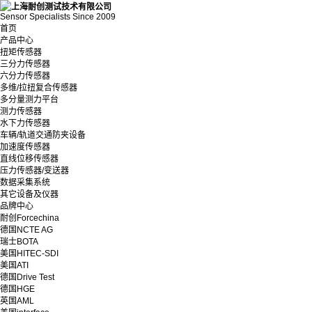
Sensor Specialists Since 2009
首页
产品中心
扭矩传感器
三分力传感器
六分力传感器
多维/拉扭复合传感器
多分量测力平台
测力传感器
水下力传感器
车辆/轨道交通防夹设备
加速度传感器
直线位移传感器
压力传感器/变送器
数据采集系统
其它设备及仪器
品牌中心
耐创Forcechina
德国NCTE AG
瑞士BOTA
美国HITEC-SDI
美国ATI
德国Drive Test
德国HGE
英国AML