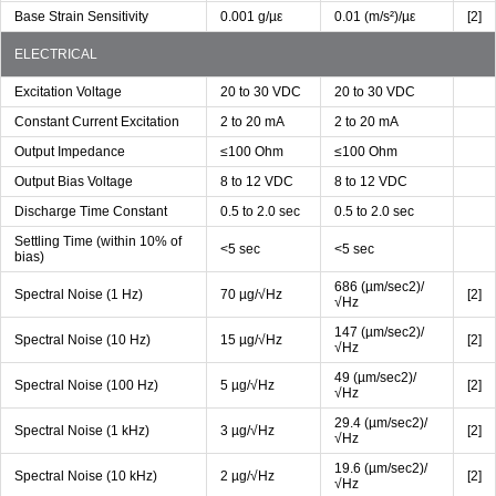
Base Strain Sensitivity
0.001 g/µε
0.01 (m/s²)/µε
[2]
ELECTRICAL
Excitation Voltage
20 to 30 VDC
20 to 30 VDC
Constant Current Excitation
2 to 20 mA
2 to 20 mA
Output Impedance
≤100 Ohm
≤100 Ohm
Output Bias Voltage
8 to 12 VDC
8 to 12 VDC
Discharge Time Constant
0.5 to 2.0 sec
0.5 to 2.0 sec
Settling Time (within 10% of
<5 sec
<5 sec
bias)
686 (µm/sec2)/
Spectral Noise (1 Hz)
70 µg/√Hz
[2]
√Hz
147 (µm/sec2)/
Spectral Noise (10 Hz)
15 µg/√Hz
[2]
√Hz
49 (µm/sec2)/
Spectral Noise (100 Hz)
5 µg/√Hz
[2]
√Hz
29.4 (µm/sec2)/
Spectral Noise (1 kHz)
3 µg/√Hz
[2]
√Hz
19.6 (µm/sec2)/
Spectral Noise (10 kHz)
2 µg/√Hz
[2]
√Hz