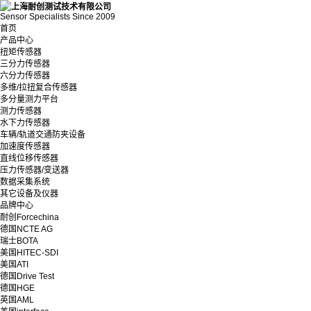
Sensor Specialists Since 2009
首页
产品中心
扭矩传感器
三分力传感器
六分力传感器
多维/拉扭复合传感器
多分量测力平台
测力传感器
水下力传感器
车辆/轨道交通防夹设备
加速度传感器
直线位移传感器
压力传感器/变送器
数据采集系统
其它设备及仪器
品牌中心
耐创Forcechina
德国NCTE AG
瑞士BOTA
美国HITEC-SDI
美国ATI
德国Drive Test
德国HGE
英国AML