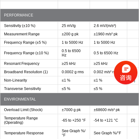
PERFORMANCE
Sensitivity (±10 %)
25 mV/g
2.6 mV/(m/s²)
Measurement Range
±200 g pk
±1960 m/s² pk
Frequency Range (±5 %)
1 to 5000 Hz
1 to 5000 Hz
0.5 to 6500
Frequency Range (±10 %)
0.5 to 6500 Hz
Hz
Resonant Frequency
≥25 kHz
≥25 kHz
Broadband Resolution (1)
0.0002 g rms
0.002 m/s² rms
[2]
Non-Linearity
≤1 %
≤1 %
[1]
Transverse Sensitivity
≤5 %
≤5 %
ENVIRONMENTAL
Overload Limit (Shock)
±7000 g pk
±68600 m/s² pk
Temperature Range
-65 to +250 °F
-54 to +121 °C
[3]
(Operating)
See Graph %/
Temperature Response
See Graph %/°F
°F