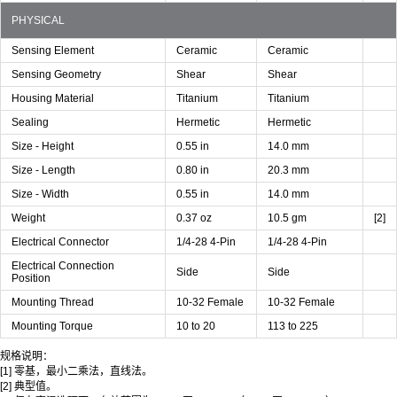
PHYSICAL
Sensing Element
Ceramic
Ceramic
Sensing Geometry
Shear
Shear
Housing Material
Titanium
Titanium
Sealing
Hermetic
Hermetic
Size - Height
0.55 in
14.0 mm
Size - Length
0.80 in
20.3 mm
Size - Width
0.55 in
14.0 mm
Weight
0.37 oz
10.5 gm
[2]
Electrical Connector
1/4-28 4-Pin
1/4-28 4-Pin
Electrical Connection
Side
Side
Position
Mounting Thread
10-32 Female
10-32 Female
Mounting Torque
10 to 20
113 to 225
规格说明：
[1] 零基，最小二乘法，直线法。
[2] 典型值。