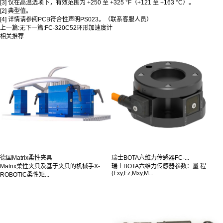
[3] 仅在高温选项下，有效范围为 +250 至 +325 °F（+121 至 +163 °C）。
[2] 典型值。
[4] 详情请参阅PCB符合性声明PS023。（联系客服人员）
上一篇:
无
下一篇:
FC-320C52环形加速度计
相关推荐
德国Matrix柔性夹具
瑞士BOTA六维力传感器FC-...
Matrix柔性夹具及基于夹具的机械手X-
瑞士BOTA六维力传感器参数：量 程
(Fxy,Fz,Mxy,M...
ROBOTIC柔性矩...