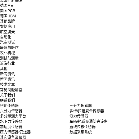
美国interface
德国ME
美国PCB
德国HBM
其他品牌
案例应用
航空航天
自动化
汽车测试
康复与医疗
农业机械
测试与测量
近海行业
其他
新闻资讯
新闻资讯
技术文章
常见问题解答
关于我们
联系我们
扭矩传感器
三分力传感器
六分力传感器
多维/拉扭复合传感器
多分量测力平台
测力传感器
水下力传感器
车辆/轨道交通防夹设备
加速度传感器
直线位移传感器
压力传感器/变送器
数据采集系统
其它设备及仪器