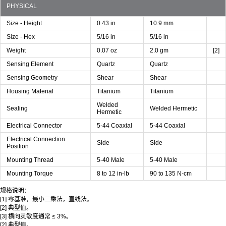
PHYSICAL
Size - Height
0.43 in
10.9 mm
Size - Hex
5/16 in
5/16 in
Weight
0.07 oz
2.0 gm
[2]
Sensing Element
Quartz
Quartz
Sensing Geometry
Shear
Shear
Housing Material
Titanium
Titanium
Welded
Sealing
Welded Hermetic
Hermetic
Electrical Connector
5-44 Coaxial
5-44 Coaxial
Electrical Connection
Side
Side
Position
Mounting Thread
5-40 Male
5-40 Male
Mounting Torque
8 to 12 in-lb
90 to 135 N-cm
规格说明：
[1] 零基准，最小二乘法，直线法。
[2] 典型值。
[3] 横向灵敏度通常 ≤ 3%。
[2] 典型值。