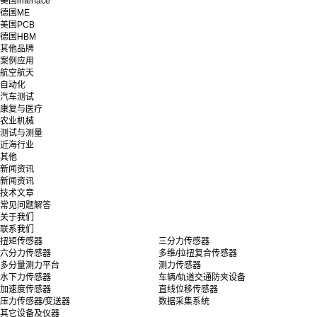
美国interface
德国ME
美国PCB
德国HBM
其他品牌
案例应用
航空航天
自动化
汽车测试
康复与医疗
农业机械
测试与测量
近海行业
其他
新闻资讯
新闻资讯
技术文章
常见问题解答
关于我们
联系我们
扭矩传感器
三分力传感器
六分力传感器
多维/拉扭复合传感器
多分量测力平台
测力传感器
水下力传感器
车辆/轨道交通防夹设备
加速度传感器
直线位移传感器
压力传感器/变送器
数据采集系统
其它设备及仪器