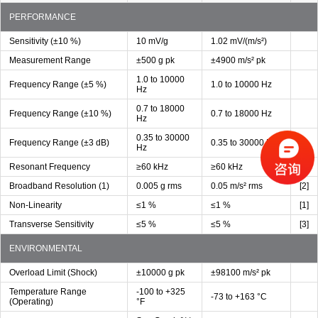
PERFORMANCE
Sensitivity (±10 %)
10 mV/g
1.02 mV/(m/s²)
Measurement Range
±500 g pk
±4900 m/s² pk
1.0 to 10000
Frequency Range (±5 %)
1.0 to 10000 Hz
Hz
0.7 to 18000
Frequency Range (±10 %)
0.7 to 18000 Hz
Hz
0.35 to 30000
Frequency Range (±3 dB)
0.35 to 30000 Hz
Hz
Resonant Frequency
≥60 kHz
≥60 kHz
Broadband Resolution (1)
0.005 g rms
0.05 m/s² rms
[2]
Non-Linearity
≤1 %
≤1 %
[1]
Transverse Sensitivity
≤5 %
≤5 %
[3]
ENVIRONMENTAL
Overload Limit (Shock)
±10000 g pk
±98100 m/s² pk
Temperature Range
-100 to +325
-73 to +163 °C
(Operating)
°F