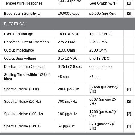
See Graph %/
Temperature Response
See Graph %/°F
[2]
°F
Base Strain Sensitivity
≤0.0005 g/µε
≤0.005 (m/s²)/µε
[2]
ELECTRICAL
Excitation Voltage
18 to 30 VDC
18 to 30 VDC
Constant Current Excitation
2 to 20 mA
2 to 20 mA
Output Impedance
≤100 Ohm
≤100 Ohm
Output Bias Voltage
8 to 12 VDC
8 to 12 VDC
Discharge Time Constant
0.25 to 2.0 sec
0.25 to 2.0 sec
Settling Time (within 10% of
<5 sec
<5 sec
bias)
27468 (µm/sec2)/
Spectral Noise (1 Hz)
2800 µg/√Hz
[2]
√Hz
6867 (µm/sec2)/
Spectral Noise (10 Hz)
700 µg/√Hz
[2]
√Hz
1766 (µm/sec2)/
Spectral Noise (100 Hz)
180 µg/√Hz
[2]
√Hz
628 (µm/sec2)/
Spectral Noise (1 kHz)
64 µg/√Hz
[2]
√Hz