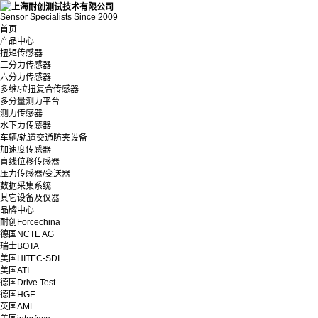
Sensor Specialists Since 2009
首页
产品中心
扭矩传感器
三分力传感器
六分力传感器
多维/拉扭复合传感器
多分量测力平台
测力传感器
水下力传感器
车辆/轨道交通防夹设备
加速度传感器
直线位移传感器
压力传感器/变送器
数据采集系统
其它设备及仪器
品牌中心
耐创Forcechina
德国NCTE AG
瑞士BOTA
美国HITEC-SDI
美国ATI
德国Drive Test
德国HGE
英国AML