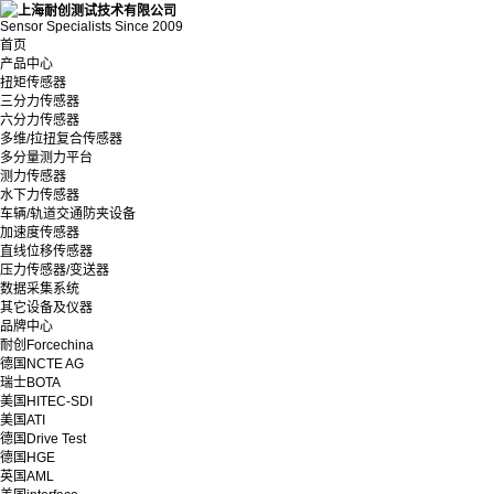
Sensor Specialists Since 2009
首页
产品中心
扭矩传感器
三分力传感器
六分力传感器
多维/拉扭复合传感器
多分量测力平台
测力传感器
水下力传感器
车辆/轨道交通防夹设备
加速度传感器
直线位移传感器
压力传感器/变送器
数据采集系统
其它设备及仪器
品牌中心
耐创Forcechina
德国NCTE AG
瑞士BOTA
美国HITEC-SDI
美国ATI
德国Drive Test
德国HGE
英国AML