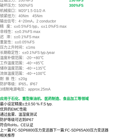
过载压力：200%FS
150%FS
破坏压力：500%FS
300%FS
机械接口：M20*1.5 G1/2-A
锁紧扭力：40Nm 45Nm
输出信号：4~20mA，2 conductor
精 度：≤±0.5%FS typ，≤±1.0%FS max
非线性：≤±0.3%FS max
迟 滞：≤±0.1%FS max
重复性：≤±0.05%FS
压力上升时间：≤1ms
长期稳定性：≤±0.1%FS typ./year
温度补偿范围：-20~+80℃
工作温度范围：-40~+85℃
储存温度范围：-40~+135℃
流体温度范围：-40~+100℃
耐 振 性：≤20g
防护等级：IP65，IP67
3线制电源电压：approx.25mA
应用于石化、重型柴油机、医药制造、食品加工等领域
最小设定精度≤土0.50 % F.S typ.
优异的EMC性能
通过盐雾、温湿度测试
防护等级可达到IP67
符合RoHs，CE认证
上一篇:
FC-SDP6800压力变送器
下一篇:
FC-SDP65A00压力变送器
相关推荐