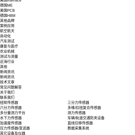
美国interface
德国ME
美国PCB
德国HBM
其他品牌
案例应用
航空航天
自动化
汽车测试
康复与医疗
农业机械
测试与测量
近海行业
其他
新闻资讯
新闻资讯
技术文章
常见问题解答
关于我们
联系我们
扭矩传感器
三分力传感器
六分力传感器
多维/拉扭复合传感器
多分量测力平台
测力传感器
水下力传感器
车辆/轨道交通防夹设备
加速度传感器
直线位移传感器
压力传感器/变送器
数据采集系统
其它设备及仪器