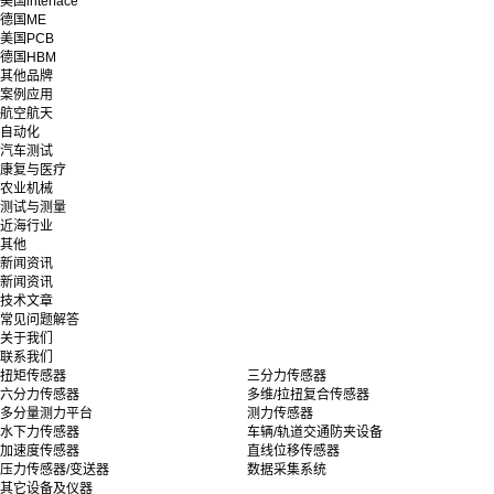
美国interface
德国ME
美国PCB
德国HBM
其他品牌
案例应用
航空航天
自动化
汽车测试
康复与医疗
农业机械
测试与测量
近海行业
其他
新闻资讯
新闻资讯
技术文章
常见问题解答
关于我们
联系我们
扭矩传感器
三分力传感器
六分力传感器
多维/拉扭复合传感器
多分量测力平台
测力传感器
水下力传感器
车辆/轨道交通防夹设备
加速度传感器
直线位移传感器
压力传感器/变送器
数据采集系统
其它设备及仪器