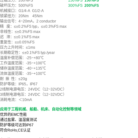
过载压力：200%FS
150%FS
150%FS
破坏压力：500%FS
300%FS
200%FS
机械接口：G1/4-A G1/2-A
锁紧扭力：20Nm 45Nm
输出信号：4~20mA，2 conductor
精 度：≤±0.2%FS typ，≤±0.3%FS max
非线性：≤±0.3%FS max
迟 滞：≤±0.1%FS max
重复性：≤±0.05%FS
压力上升时间：≤1ms
长期稳定性：≤±0.1%FS typ./year
温度补偿范围：-25~+80℃
工作温度范围：-35~+100℃
储存温度范围：-40~+135℃
流体温度范围：-35~+100℃
耐 振 性：≤20g
防护等级：IP65，IP67
2线制电源电压：24VDC（12~32VDC）
3线制电源电压：24VDC（12~32VDC）
消耗电流：＜10mA
应用于工程机械、船舶、机床、自动化控制等领域
优异的EMC性能
通过盐雾、温湿度测试
防护等级可达到IP67
符合RoHs,CE认证