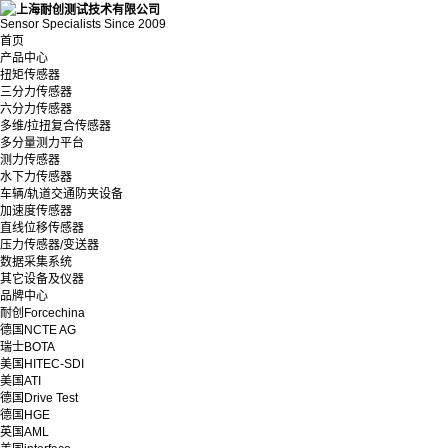
Sensor Specialists Since 2009
首页
产品中心
扭矩传感器
三分力传感器
六分力传感器
多维/拉扭复合传感器
多分量测力平台
测力传感器
水下力传感器
车辆/轨道交通防夹设备
加速度传感器
直线位移传感器
压力传感器/变送器
数据采集系统
其它设备及仪器
品牌中心
耐创Forcechina
德国NCTE AG
瑞士BOTA
美国HITEC-SDI
美国ATI
德国Drive Test
德国HGE
英国AML