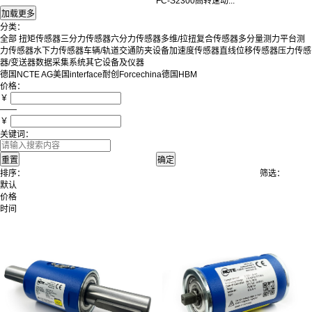
FC-S2300高转速动...
分类：
全部
扭矩传感器
三分力传感器
六分力传感器
多维/拉扭复合传感器
多分量测力平台
测
力传感器
水下力传感器
车辆/轨道交通防夹设备
加速度传感器
直线位移传感器
压力传感
器/变送器
数据采集系统
其它设备及仪器
德国NCTE AG
美国interface
耐创Forcechina
德国HBM
价格：
￥
——
￥
关键词：
排序：
筛选：
默认
价格
时间