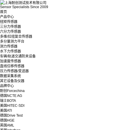
Sensor Specialists Since 2009
首页
产品中心
扭矩传感器
三分力传感器
六分力传感器
多维/拉扭复合传感器
多分量测力平台
测力传感器
水下力传感器
车辆/轨道交通防夹设备
加速度传感器
直线位移传感器
压力传感器/变送器
数据采集系统
其它设备及仪器
品牌中心
耐创Forcechina
德国NCTE AG
瑞士BOTA
美国HITEC-SDI
美国ATI
德国Drive Test
德国HGE
英国AML