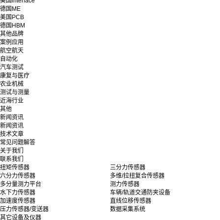
美国interface
德国ME
美国PCB
德国HBM
其他品牌
案例应用
航空航天
自动化
汽车测试
康复与医疗
农业机械
测试与测量
近海行业
其他
新闻资讯
新闻资讯
技术文章
常见问题解答
关于我们
联系我们
扭矩传感器
三分力传感器
六分力传感器
多维/拉扭复合传感器
多分量测力平台
测力传感器
水下力传感器
车辆/轨道交通防夹设备
加速度传感器
直线位移传感器
压力传感器/变送器
数据采集系统
其它设备及仪器