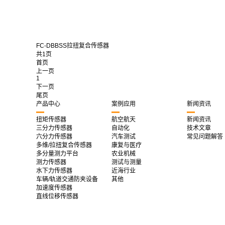
FC-DBBSS拉扭复合传感器
共1页
首页
上一页
1
下一页
尾页
产品中心
案例应用
新闻资讯
扭矩传感器
航空航天
新闻资讯
三分力传感器
自动化
技术文章
六分力传感器
汽车测试
常见问题解答
多维/拉扭复合传感器
康复与医疗
多分量测力平台
农业机械
测力传感器
测试与测量
水下力传感器
近海行业
车辆/轨道交通防夹设备
其他
加速度传感器
直线位移传感器