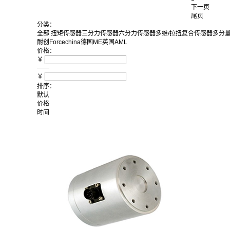
下一页
尾页
分类：
全部
扭矩传感器
三分力传感器
六分力传感器
多维/拉扭复合传感器
多分
耐创Forcechina
德国ME
英国AML
价格：
￥
——
￥
排序：
默认
价格
时间