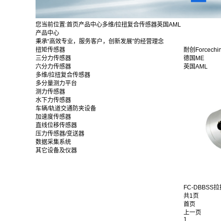
您当前位置:
首页
产品中心
多维/拉扭复合传感器
英国AML
产品中心
秉承“高效专业，服务客户，创新发展”的经营理念
扭矩传感器
耐创Forcechi
三分力传感器
德国ME
六分力传感器
英国AML
多维/拉扭复合传感器
多分量测力平台
测力传感器
水下力传感器
车辆/轨道交通防夹设备
加速度传感器
直线位移传感器
压力传感器/变送器
数据采集系统
其它设备及仪器
FC-DBBSS拉
共1页
首页
上一页
1