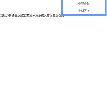
小耐客服
小创客服
感器
压力传感器/变送器
数据采集系统
其它设备及仪器