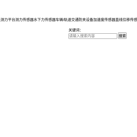
量测力平台
测力传感器
水下力传感器
车辆/轨道交通防夹设备
加速度传感器
直线位移传
关键词：