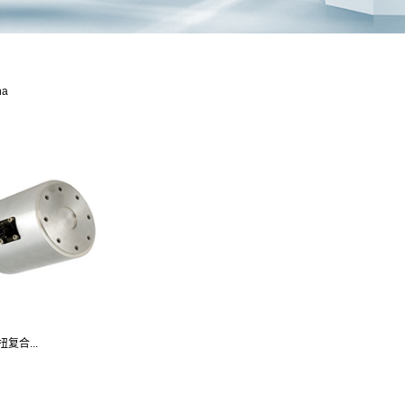
na
扭复合...