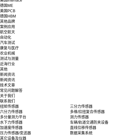
美国interface
德国ME
美国PCB
德国HBM
其他品牌
案例应用
航空航天
自动化
汽车测试
康复与医疗
农业机械
测试与测量
近海行业
其他
新闻资讯
新闻资讯
技术文章
常见问题解答
关于我们
联系我们
扭矩传感器
三分力传感器
六分力传感器
多维/拉扭复合传感器
多分量测力平台
测力传感器
水下力传感器
车辆/轨道交通防夹设备
加速度传感器
直线位移传感器
压力传感器/变送器
数据采集系统
其它设备及仪器