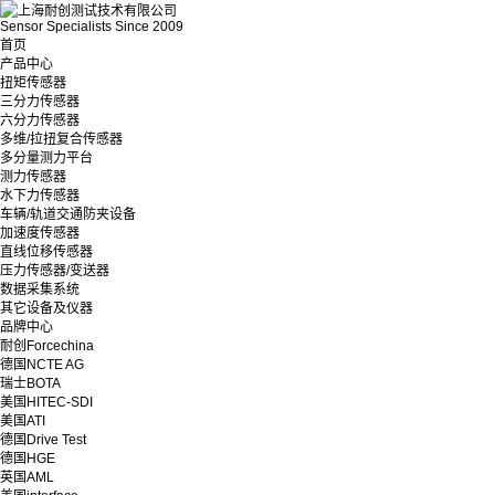
Sensor Specialists Since 2009
首页
产品中心
扭矩传感器
三分力传感器
六分力传感器
多维/拉扭复合传感器
多分量测力平台
测力传感器
水下力传感器
车辆/轨道交通防夹设备
加速度传感器
直线位移传感器
压力传感器/变送器
数据采集系统
其它设备及仪器
品牌中心
耐创Forcechina
德国NCTE AG
瑞士BOTA
美国HITEC-SDI
美国ATI
德国Drive Test
德国HGE
英国AML