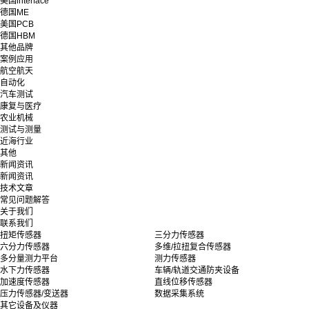
美国interface
德国ME
美国PCB
德国HBM
其他品牌
案例应用
航空航天
自动化
汽车测试
康复与医疗
农业机械
测试与测量
近海行业
其他
新闻资讯
新闻资讯
技术文章
常见问题解答
关于我们
联系我们
扭矩传感器
三分力传感器
六分力传感器
多维/拉扭复合传感器
多分量测力平台
测力传感器
水下力传感器
车辆/轨道交通防夹设备
加速度传感器
直线位移传感器
压力传感器/变送器
数据采集系统
其它设备及仪器