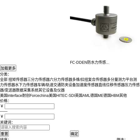
FC-DDEN防水力传感...
分类：
全部
扭矩传感器
三分力传感器
六分力传感器
多维/拉扭复合传感器
多分量测力平台
测
力传感器
水下力传感器
车辆/轨道交通防夹设备
加速度传感器
直线位移传感器
压力传感
器/变送器
数据采集系统
其它设备及仪器
美国interface
耐创Forcechina
美国HITEC-SDI
英国AML
德国ME
德国HBM
其他
价格：
￥
——
￥
关键词：
排序：
筛选：