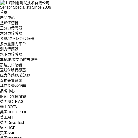
Sensor Specialists Since 2009
首页
产品中心
扭矩传感器
三分力传感器
六分力传感器
多维/拉扭复合传感器
多分量测力平台
测力传感器
水下力传感器
车辆/轨道交通防夹设备
加速度传感器
直线位移传感器
压力传感器/变送器
数据采集系统
其它设备及仪器
品牌中心
耐创Forcechina
德国NCTE AG
瑞士BOTA
美国HITEC-SDI
美国ATI
德国Drive Test
德国HGE
英国AML